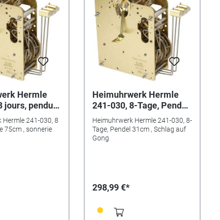
uelles innovantes à
ionnent également
rt légèrement
 n'est justement pas
ans l'eau") -
 emballement n'est
 - Durée de
nt jusqu'à deux
pile alcaline
e "AA". Mouvement
tatif avec tube de
erk Hermle
Heimuhrwerk Hermle
s pour les aiguilles
8 jours, pendule
241-030, 8-Tage, Pendel
n plastique) à
nnerie sur gong
31cm , Schlag auf Gong
rtout utilisé pour les
 Hermle 241-030, 8
Heimuhrwerk Hermle 241-030, 8-
ntrée de gamme ou
le 75cm , sonnerie
Tage, Pendel 31cm , Schlag auf
illes en plastique)
Gong
298,99 €*