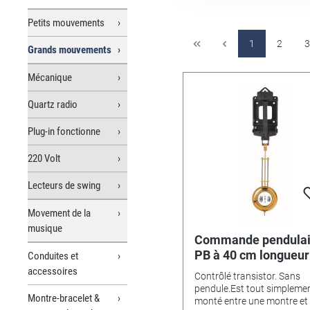
Petits mouvements
1
2
3
Grands mouvements
Mécanique
Quartz radio
Plug-in fonctionne
220 Volt
Lecteurs de swing
Movement de la
musique
Commande pendulai
PB à 40 cm longueur
Conduites et
pendule
accessoires
Contrôlé transistor. Sans
pendule.Est tout simpleme
Montre-bracelet &
monté entre une montre et