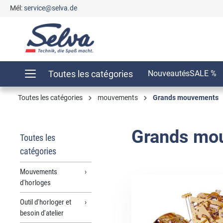
Mél:
service@selva.de
recherche
Passer à la navigation principale
Toutes les catégories
Nouveautés
SALE %
Toutes les catégories
mouvements
Grands mouvements
Grands mo
Toutes les
catégories
Mouvements
d'horloges
Outil d'horloger et
besoin d'atelier