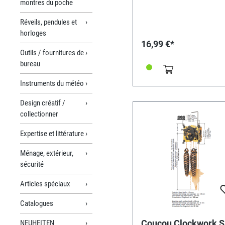
montres du poche
boîtier. L'épaisseur du cadr
considérer augmente d'env
mm.Convient pour une
Réveils, pendules et
utilisation avec les mouve
horloges
FK, GK, WB, WD, WL, WK, 
16,99 €*
WZ.En retrait pour le
Outils / fournitures de
mouvement: 56 x 56
bureau
mmBatterie: 1.5V mignonD
de fonctionnement / batter
Instruments du météo
env. 1 annéeLongueurs de
pendule: jusqu'à 40cm. Veui
commander le pendule
Design créatif /
correspondant
collectionner
séparément!Profondeur: 3
mmPour les dimensions ex
Expertise et littérature
de l'installation, veuillez vo
reporter au document PDF 
Ménage, extérieur,
joint.
sécurité
Articles spéciaux
Catalogues
Coucou Clockwork 
NEUHEITEN