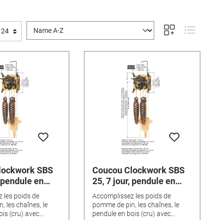
lockwork SBS
Coucou Clockwork SBS
, pendule en
25, 7 jour, pendule en
m, poids en
bois 24 cm, poids en
 les poids de
Accomplissez les poids de
pin, chaîne,
pomme de pin, chaîne,
 les chaînes, le
pomme de pin, les chaînes, le
e gong
ressort de gong
is (cru) avec
pendule en bois (cru) avec