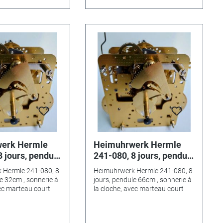
erk Hermle
Heimuhrwerk Hermle
8 jours, pendule
241-080, 8 jours, pendule
nnerie à la
66cm , sonnerie à la
 Hermle 241-080, 8
Heimuhrwerk Hermle 241-080, 8
vec marteau
cloche, avec marteau
le 32cm , sonnerie à
jours, pendule 66cm , sonnerie à
court
vec marteau court
la cloche, avec marteau court