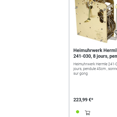
mouvement à quartz, sinon
travail ne pourrait pas être
exécuté. Très fiable, même
lorsqu'il est utilisé dans des
montres de plus grand dia
Heimuhrwerk Herml
241-030, 8 jours, pe
45cm , sonnerie sur
Heimuhrwerk Hermle 241-0
jours, pendule 45cm , sonn
sur gong
223,99 €*