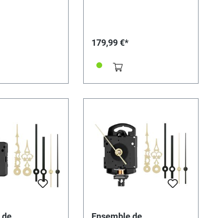
de pendule,Pointeur
l'extension de pendule, Pointeur
he, prise
mère et tranche, prise minute.
é d'une ancre à
Equipé d'une ancre à crochet et
'un marteau pour le
d'un marteau pour le battement
 printemps (1 / 2h
du printemps (1 / 2h une fois,
179,99 €*
res pleines).Avec
heures pleines). Avec des leviers
e canne à oiseaux et
de canne à oiseaux et de tuyaux.
ANS gong, paire de
SANS gong, paire de mains, fils
e levage et
de levage et sifflets. Profondeur
fondeur de montage
de montage avec mouvement du
ent du pointeur
pointeur environ 105 mm
 mmProfondeur de
Profondeur de montage sans
ns mouvement
mouvement d'aiguille environ 82
nviron 82 mm
mm
 de
Ensemble de