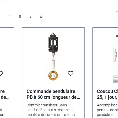
4
5
re
Commande pendulaire
Coucou C
 de
PB à 60 cm longueur de
25, 1 jour
pendule
bois 24 c
Contrôlé transistor. Sans
Accomplissez
pomme de 
nt
pendule.Est tout simplement
pomme de pin,
ressort d
 un
monté entre une montre et un
pendule en bo