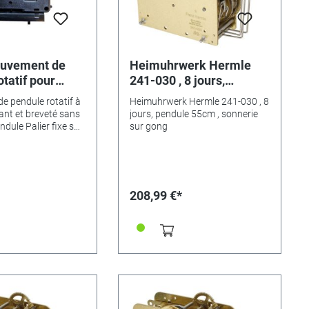
ouvement de
Heimuhrwerk Hermle
tatif pour
241-030 , 8 jours,
enfichables
pendule 55cm , sonnerie
 pendule rotatif à
Heimuhrwerk Hermle 241-030 , 8
sur gong
ant et breveté sans
jours, pendule 55cm , sonnerie
ndule Palier fixe sûr,
sur gong
 avec axe rigide
rt de pendule) - Pas
iral ou pendulaire
ement fixe sûr, pas
de rondelles
208,99 €*
 Fonctionnement
ilencieux et lent -
 pas un alignement
orloge dans "l'eau"
pport/alignement
 horizontal, auquel
ler autrefois pour les
uelles mécaniques,
essaire - les