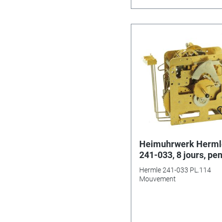
Heimuhrwerk Herml
241-033, 8 jours, pe
114cm, sonnerie sur
Hermle 241-033 PL.114
gong
Mouvement