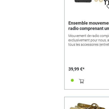
Ensemble mouveme
radio comprenant u
ensemble d'aiguille
Mouvement de radio compi
exclusivement pour nous, 
tous les accessoires (entret
écrou central, support) et j
pointeurs: 1 paire d’aiguille
noires, 80 / 55mm et 1 pair
d’antiques anciennes, laito
jaune, 75 / 50mm et chacu
39,99 €*
seconde main noir et laiton
jaune. ZWL 11.8mm. Le
Funkwerk est également u
mouvement à quartz, car s
technologie permet au
mouvement de recevoir le s
tous les jours entre 2 et 4 
Entre les deux, le Funkwerk
fonctionne comme un