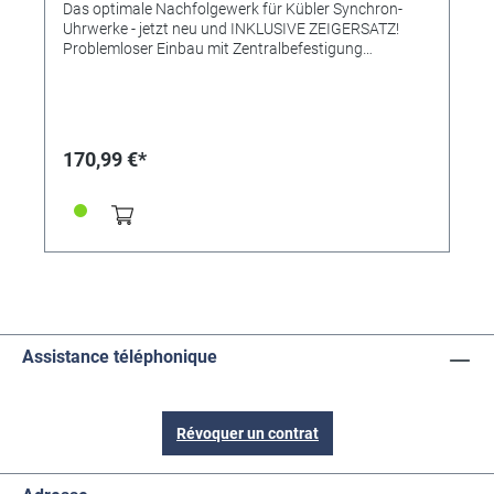
Das optimale Nachfolgewerk für Kübler Synchron-
Uhrwerke - jetzt neu und INKLUSIVE ZEIGERSATZ!
Problemloser Einbau mit Zentralbefestigung
(Zentralbefestigung Gewinde 9mm). - Leistungsstark,
vor allem für schwere und lange Zeiger hervorragend
geeignet. - Hohe Ganggenauigkeit durch Steuerung
über das Wechselstromnetz (230V 50HZ, 2.5W
Leistungsaufnahme) - Zeigerwellenlänge (inklusive
170,99 €*
Schraube): 36mm - Uhrwerk-Maße: ca. 57 breit x 85
hoch x 46mm tief (ohne Gewinde) Lieferung inklusive
Gummi-Unterlegscheibe und Zubehörschrauben
INKLUSIVE ZEIGERSATZ: Std 330, Min 450, Sek.
450mm Anschlussmaße Zeiger: Std. - 5,09mm rund
Min. - 4,00mm Schlitz Sek. - 2,00mm Tipp: Für sehr
schwere Uhrschilder oder Zifferblätter, z. B. aus Stein,
bei Verwendung von Batterie- oder
Synchronuhrwerken kann zwischen Uhrschild und -
werk ein Aufhänger montiert - das Gewicht der Uhr
Assistance téléphonique
wird dann voll vom Aufhänger getragen (unsere
Referenz 242399)
Révoquer un contrat