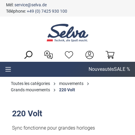
Mél:
service@selva.de
tenu principal
Téléphone:
+49 (0) 7425 930 100
Nouveautés
SALE %
Toutes les catégories
mouvements
Grands mouvements
220 Volt
220 Volt
Sync fonctionne pour grandes horloges