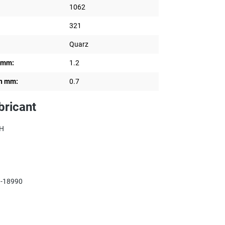
1062
321
Quarz
n mm:
1.2
en mm:
0.7
bricant
bH
-18990