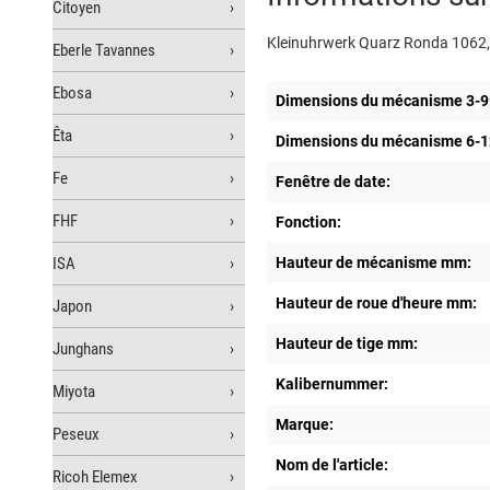
Citoyen
Kleinuhrwerk Quarz Ronda 1062,
Eberle Tavannes
Ebosa
Dimensions du mécanisme 3-9
Êta
Dimensions du mécanisme 6-1
Fe
Fenêtre de date:
FHF
Fonction:
ISA
Hauteur de mécanisme mm:
Hauteur de roue d'heure mm:
Japon
Hauteur de tige mm:
Junghans
Kalibernummer:
Miyota
Marque:
Peseux
Nom de l'article:
Ricoh Elemex