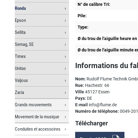
N° de calibre Tri:
Ronda
Pile:
Epson
Type:
Sellita
Ø du trou de l'aiguille heure e
Semag, SE
Ø du trou de l'aiguille minute 
Timex
Informations du fa
Unitas
Nom:
Rudolf Flume Technik Gm
Valjoux
Rue:
Hachestr. 66
Ville
45127 Essen
Zaria
Pays:
DE
Grands mouvements
E-mail
info@flume.de
Numéro de téléphone:
0049-201
Movement de la musique
Télécharger
Conduites et accessoires