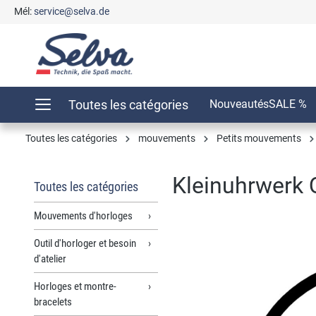
Mél:
service@selva.de
recherche
Passer à la navigation principale
Toutes les catégories
Nouveautés
SALE %
Toutes les catégories
mouvements
Petits mouvements
Kleinuhrwerk 
Toutes les catégories
Mouvements d'horloges
Outil d'horloger et besoin
Ignorer la galerie d'images
d'atelier
Horloges et montre-
bracelets