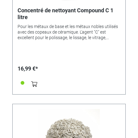
Concentré de nettoyant Compound C 1
litre
Pour les métaux de base et les métaux nobles utilisés
avec des copeaux de céramique. L'agent "C" est
excellent pour le polissage, le lissage, le vitrage,
l'ébavurage, le nettoyage et le dégraissage. La
combinaison du nettoyage, de l’effet blanchissant et
de la protection contre la corrosion est la base idéale
pour tous les usinages mixtes. Une bonne brillance et
des effets tampons optimisent même le retournement
16,99 €*
des parties sensibles. Rapport de mélange d'environ
10 ml par litre d'eau.