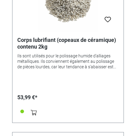
Corps lubrifiant (copeaux de céramique)
contenu 2kg
Ils sont utilisés pour le polissage humide d'alliages
métalliques. Ils conviennent également au polissage
de pièces lourdes, car leur tendance à s’abaisser est
considérablement réduite. Les corps céramiques
obtiennent les meilleurs résultats lorsque leurs arêtes
sont arrondies et que leur surface est lisse. Les
copeaux de céramique coupés obliquement ont un
diamètre de 2 mm et une longueur de 6 mm. La coupe
53,99 €*
oblique est un facteur essentiel pour les
Trowalisierergebnis dans les angles, les puits et les
endroits difficiles à atteindre pour les Trowalisiergutes.
La capacité de la batterie est: Nombre de litres
Contenance = quantité en kg de copeaux de
céramique.