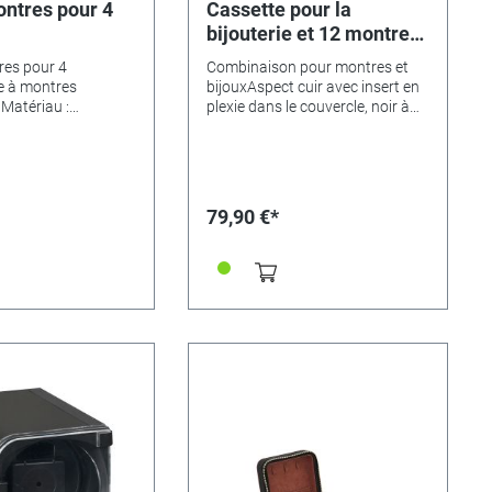
ontres pour 4
Cassette pour la
bijouterie et 12 montres-
bracelets
res pour 4
Combinaison pour montres et
e à montres
bijouxAspect cuir avec insert en
. Matériau :
plexie dans le couvercle, noir à
ouleur : gris.
l'extérieur, gris à l'intérieur,
dernier étage pour 12 montres,
un tiroir à bijoux en
bas.Dimensions: 300 x 200 x
130mm
79,90 €*