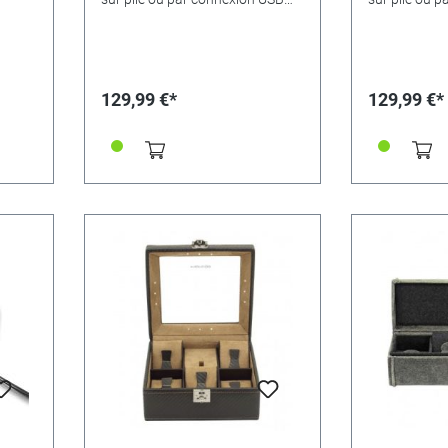
est
!Noble et bon marché - les
!Noble et bon
alines
remontoirs d'Advance séduisent
remontoirs d
par leur qualité et leur rapport
par leur qual
qualité/prix optimal, mais
qualité/prix 
surtout par leur équipement
surtout par 
129,99 €*
129,99 €*
judicieux : les remontoirs
judicieux : l
peuvent être utilisés non
peuvent être 
seulement avec le bloc
seulement av
d'alimentation fourni, mais aussi
d'alimentatio
sur batterie et via un port USB !
sur batterie 
(par ex. aussi au moyen d'une
(par ex. aus
banque d'énergie). Cinq
banque d'éne
programmes peuvent être réglés,
programmes p
le bloc d'alimentation et un
le bloc d'ali
chiffon de nettoyage sont inclus
chiffon de n
dans la livraison. Matériau :
dans la livra
MDF/bois, dimensions : 150 x
MDF/bois, di
145 x 163 mm.Couleur : acajou,
145 x 163 mm
brillant.Les montres
brillant.Les 
représentées ne font pas partie
représentées
de la livraison.
de la livraiso