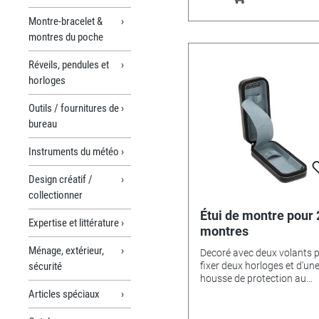
Montre-bracelet &
montres du poche
Réveils, pendules et
horloges
Outils / fournitures de
bureau
Instruments du météo
Design créatif /
collectionner
Étui de montre pour 
Expertise et littérature
montres
Ménage, extérieur,
Decoré avec deux volants 
sécurité
fixer deux horloges et d'un
housse de protection au
milieu.Couleur / matière:
Articles spéciaux
synthétique noir / fin.
Dimensions: 75 x 165 x 45