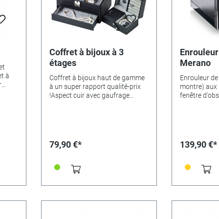
Coffret à bijoux à 3
Enrouleur
étages
Merano
et
et à
Coffret à bijoux haut de gamme
Enrouleur de
r
à un super rapport qualité-prix
montre) aux 
 (dont
!Aspect cuir avec gaufrage
fenêtre d'obs
iments
croco, ferrures de couleur
intérieur à L
argentée, Couleur extérieure
garniture lat
 avec
noire, intérieure grise, avec 3
fonctionnell
100 %
étages et étui de voyage.
programmes,
 :
Dimensions : 235 x 172 x 140
tous les cali
79,90 €*
139,90 €*
mm.
automatique
gauche, à dro
 cm.
alternance.P
fonctionneme
(alimentatio
incluse).Dim
192mm.varia
Référence 3
Référence 3