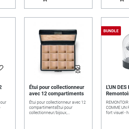
une touche sp
cuir italien à 
noir.
BUNDLE
2
Étui pour collectionneur
L'UN DES
avec 12 compartiments
Remontoir
dôme en v
pour
Étui pour collectionneur avec 12
REMONTOIR
et socle m
e
compartimentsÉtui pour
COMME UN 
argenté
collectionneur/bijoux,
fort visuel - 
dimensions des compartiments
utilisation p
env. 35 x 35 mm, serrure
remontoir exc
 mm,
verrouillable, 100 % Made in
sensation : l