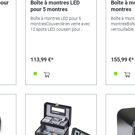
pour
Boîte à montres LED
Boîte à m
pour 5 montres
montres
Boîte à montres LED pour 5
Boîte à mont
montresCouvercle en verre avec
montresBoît
12 spots LED, coussin pour
verrouillable
montres, 1 compartiment à piles
cuir/feutre. C
recouvert, interrupteur
marche/arrêt à l'arrière.
Matériau : synthétique
fin/velours.Dimensions : 18 x 17
113,99 €*
155,99 €*
x 9 cm.