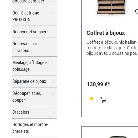
Soudure et braser
Outil électrique
PROXXON
Nettoyer et soigner
Coffret à bijoux
Coffret à bijouxChic italien 
Nettoyage par
modernité classique- Coffr
ultrasons
bijoux avec 2 coussins pou
anneaux, 2 tiroirs spacieux
Meulage, affûtage et
1 divisé),9 petits compart
polissage
(env. 35 x 35 mm), serrure
verrouillable, grand miroir,
Réparatie de bijoux
élégante,poignée robuste, 
130,99 €*
Made in Germany. Matériau
similicuir d'aspect nappa
Découper, scier,
noble.Couleur : noir/beige.
couper
Dimensions : 22 x 14 x 11,5
Bracelets
Horloges et montre-
bracelets