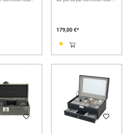
 marché - les
Noble et bon marché - les
'Advance séduisent
remontoirs d'Advance séduisent
ité et leur rapport
par leur qualité et leur rapport
optimal, mais
qualité/prix optimal, mais
leur équipement
surtout par leur équipement
179,00 €*
es remontoirs
judicieux : les remontoirs
utilisés non
peuvent être utilisés non
ec le bloc
seulement avec le bloc
n fourni, mais aussi
d'alimentation fourni, mais aussi
et via un port USB !
sur batterie et via un port USB !
si au moyen d'une
(par ex. aussi au moyen d'une
rgie). Cinq
banque d'énergie). Cinq
euvent être réglés,
programmes peuvent être réglés,
mentation et un
le bloc d'alimentation et un
ettoyage sont inclus
chiffon de nettoyage sont inclus
ison. Matériau :
dans la livraison. Équipement :
mensions : 150 x
avec lumière LED/ serrure
.Couleur : noir,
Matériau : MDF/ bois,
montres
dimensions : 175 x 175 x 200
 ne font pas partie
mm. Couleur : noir, brillant Les
n.
montres représentées ne font
pas partie de la livraison.