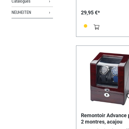
Catalogues
adapté aux montres jusqu'
mm.Livraison sans montre
29,95 €*
NEUHEITEN
illustrée La montre illustrée
pas incluse dans la livraiso
Remontoir Advance 
2 montres, acajou