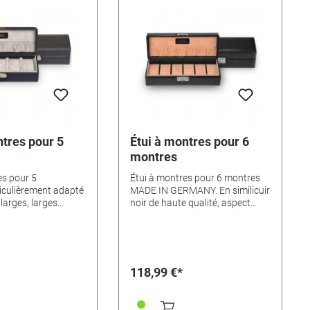
ntres pour 5
Étui à montres pour 6
montres
es pour 5
Étui à montres pour 6 montres
iculièrement adapté
MADE IN GERMANY. En similicuir
larges, larges
noir de haute qualité, aspect
ntre les
nappa noble,équipé de 6
rure verrouillable,
attaches de montre à ressort,
omètres, y compris
d'une poche cousue et d'une
 de haute qualité en
serrure verrouillable.Dimensions
rt recouvert de
des compartiments, séparément
118,99 €*
rieur,poche cousue,
: 4,5 x 9 x 7,5 cm. Dimensions
in
totales : 29 x 10 x 8,5 cm.
riau : luxe avec