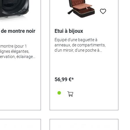
 de montre noir
Etui à bijoux
Équipé d'une baguette à
anneaux, de compartiments,
 montre (pour 1
d'un miroir, d'une poche à
lignes élégantes,
volants derrière le rabat de la
ervation, éclairage
couverture, d'une fermeture
ED bleu et bandes de
éclair dorée et d'un pompon
érales.La variété
décoratif. Couleur/matériau :
e avec 12
noir-rouge/ microfibre avec
 convient à presque
56,99 €*
synthétique fin. Dimensions : 115
bres de montres
x 115 x 130mm.
s.Rotations à
ite et en
our le
nt sur secteur
n
ensions: 113 x 113 x
tions:Noir
46428Blanc -
46429