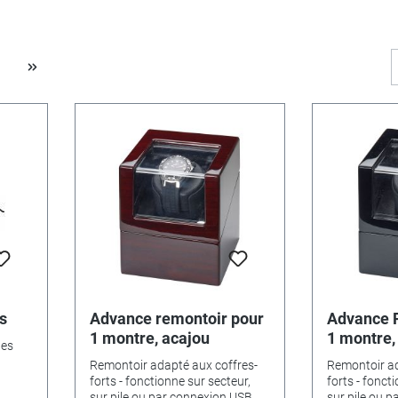
s
Advance remontoir pour
Advance 
1 montre, acajou
1 montre,
les
Remontoir adapté aux coffres-
Remontoir ad
forts - fonctionne sur secteur,
forts - fonct
i
sur pile ou par connexion USB
sur pile ou 