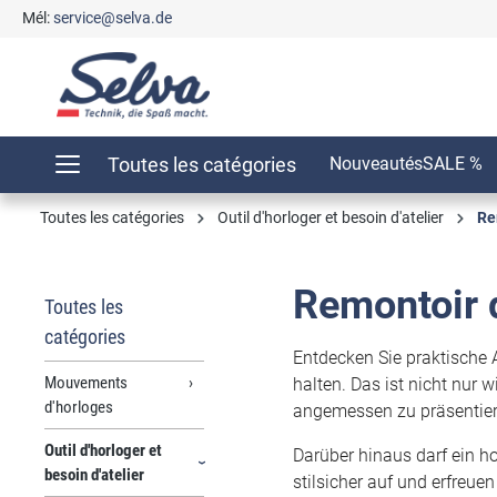
Mél:
service@selva.de
recherche
Passer à la navigation principale
Toutes les catégories
Nouveautés
SALE %
Toutes les catégories
Outil d'horloger et besoin d'atelier
Re
Remontoir d
Toutes les
catégories
Entdecken Sie praktische
Mouvements
halten. Das ist nicht nur
d'horloges
angemessen zu präsentier
Outil d'horloger et
Darüber hinaus darf ein 
besoin d'atelier
stilsicher auf und erfreue