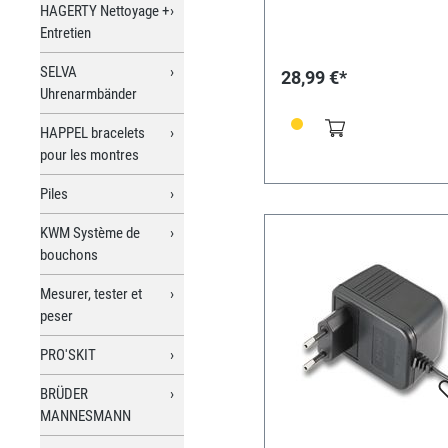
HAGERTY Nettoyage +
aucune prise de courant n'
disponible. Pour 4 piles alc
Entretien
D, sortie : 1,5 volt.
SELVA
28,99 €*
Uhrenarmbänder
HAPPEL bracelets
pour les montres
Piles
KWM Système de
bouchons
Mesurer, tester et
peser
PRO'SKIT
BRÜDER
MANNESMANN