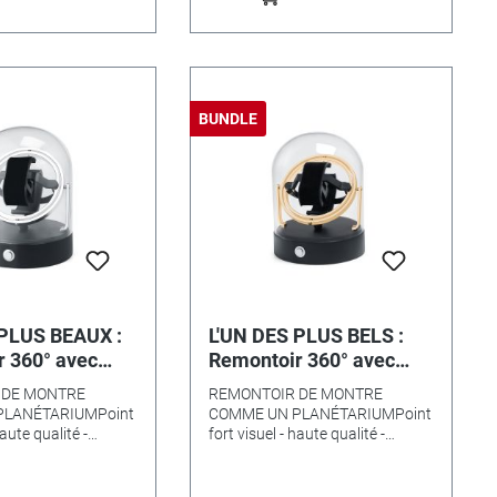
ortive- imitation
grain fin, couleur :
BUNDLE
 PLUS BEAUX :
L'UN DES PLUS BELS :
 360° avec
Remontoir 360° avec
erre véritable
dôme en verre véritable
 DE MONTRE
REMONTOIR DE MONTRE
étallique -
et socle métallique -
PLANÉTARIUMPoint
COMME UN PLANÉTARIUMPoint
doré
haute qualité -
fort visuel - haute qualité -
olyvalente.Notre
utilisation polyvalente.Notre
lusif fait vraiment
remontoir exclusif fait vraiment
a montre est
sensation : la montre est