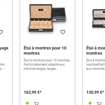
oyage
Étui à montres pour 10
Étui à mo
montres
montres
Étui à montres pour 10 montres
Étui à montr
 mm.
Particulièrement adapté aux
montresPart
r :
montres larges, larges
aux montres 
entretoises entre les pinces, pour
entretoises e
10 montres extra larges, y
barrettes.Ser
compris de haute
pour 3 chron
qualité,barrettes de montre à
les barrettes
ressort.Fermeture à clé
acier à resso
163,99 €*
130,99 €*
matériel inté
100 % Made 
Germany.Maté