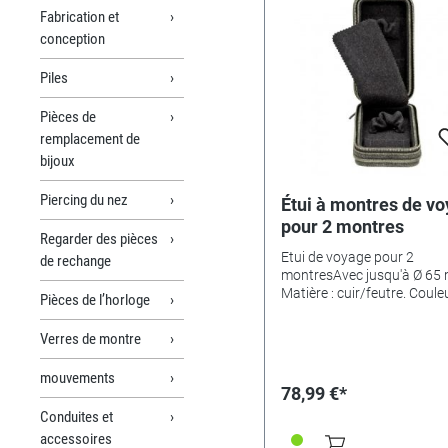
Fabrication et
conception
Piles
Pièces de
remplacement de
bijoux
Piercing du nez
Étui à montres de v
pour 2 montres
Regarder des pièces
Etui de voyage pour 2
de rechange
montresAvec jusqu'à Ø 65
Matière : cuir/feutre. Couleu
Pièces de l’horloge
gris.
Verres de montre
mouvements
78,99 €*
Conduites et
accessoires