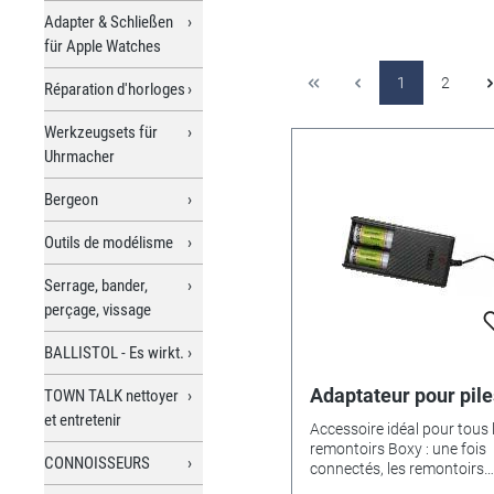
Adapter & Schließen
für Apple Watches
1
2
Réparation d'horloges
Werkzeugsets für
Uhrmacher
Bergeon
Outils de modélisme
Serrage, bander,
perçage, vissage
BALLISTOL - Es wirkt.
Adaptateur pour pile
TOWN TALK nettoyer
et entretenir
Accessoire idéal pour tous 
remontoirs Boxy : une fois
CONNOISSEURS
connectés, les remontoirs
restent en fonction même s