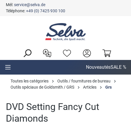
Mél:
service@selva.de
tenu principal
Téléphone:
+49 (0) 7425 930 100
Nouveautés
SALE %
Toutes les catégories
Outils / fournitures de bureau
Outils spéciaux de Goldsmith / GRS
Articles
Grs
DVD Setting Fancy Cut
Diamonds