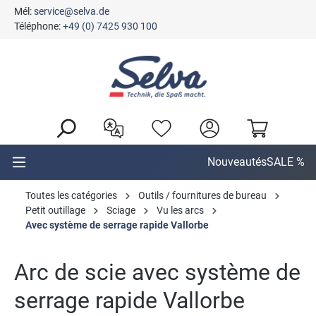
Mél:
service@selva.de
tenu principal
Téléphone:
+49 (0) 7425 930 100
Nouveautés
SALE %
Toutes les catégories
Outils / fournitures de bureau
Petit outillage
Sciage
Vu les arcs
Avec système de serrage rapide Vallorbe
Arc de scie avec système de
serrage rapide Vallorbe