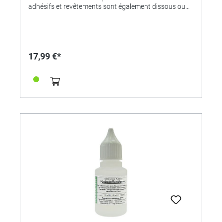
adhésifs et revêtements sont également dissous ou
détachés. Les taches d'adhésif sont éliminées, les
liaisons - même de cyanoacrylate (superglue) - se
dissolvent.Avantage: pouvoir de dissolution très
rapide et universel pour de nombreuses résines,
adhésifs et peintures - par une insertion prolongée
17,99 €*
(par exemple pendant la nuit), même les adhésifs à 2
composants peuvent être gonflés et ramollis de sorte
que la liaison peut être desserrée et l'adhésif retiré
mécaniquement.De plus, la solution est parfaitement
adaptée au regonflement puis à l'élimination de l'émail
froid durci du métal, du verre et d'autres substrats
insensibles. A cet effet, l'objet enduit est placé dans un
bain de dilution pendant environ 24 heures. L'émail
gonfle et devient un peu mou, de sorte qu'il peut être
enlevé relativement facilement mécaniquement (par
exemple, avec un couteau). Pour l'émail durci à chaud,
il doit être inséré plus longtemps ou la procédure
répétée.Le décapant d'adhésif ne contient pas
d'hydrocarbures chlorés, d'aromatiques ou d'autres
solvants nocifs, mais est classé comme hautement
inflammable (F) et irritant (Xi) en vertu du Règlement
sur les substances dangereuses.Flacon de 100 ml