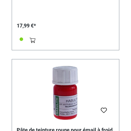
321803
17,99 €*
Pâte de teinture rouge pour émail à froid,