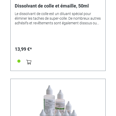
Dissolvant de colle et émaille, 50ml
Le dissolvant de colle est un diluant spécial pour
éliminer les taches de super-colle. De nombreux autres
adhésifs et revêtements sont également dissous ou
détachés. Les taches d'adhésif sont éliminées, les
liaisons - même de cyanoacrylate (superglue) - se
dissolvent.Avantage: Solution très rapide et
universelle pour de nombreuses résines, adhésifs et
vernis - par une insertion prolongée (par exemple
13,99 €*
pendant la nuit), même les adhésifs à 2 composants
peuvent être gonflés et ramollis afin que la liaison
puisse être desserrée et l'adhésif retiré
mécaniquement.De plus, la solution est parfaitement
adaptée au remouillage de l'émail froid durci de métal,
de verre et d'autres substrats insensibles. A cet effet,
l'objet enduit est placé dans un bain de dilution
pendant environ 24 heures. L'émail gonfle et devient
un peu mou, de sorte qu'il peut être enlevé
relativement facilement mécaniquement (par exemple,
avec un couteau). Pour l'émail durci à chaud, il doit
être inséré plus longtemps ou la procédure répétée.Le
décapant d'adhésif ne contient pas d'hydrocarbures
chlorés, d'aromatiques ou d'autres solvants nocifs,