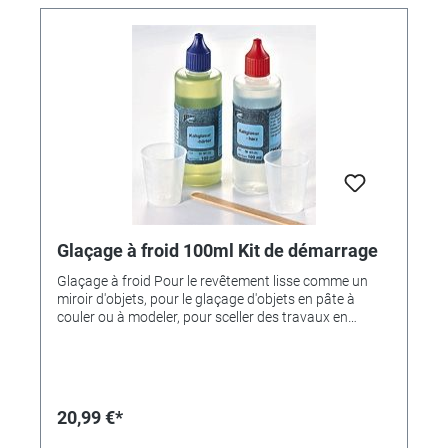
Glaçage à froid 100ml Kit de démarrage
Glaçage à froid Pour le revêtement lisse comme un
miroir d'objets, pour le glaçage d'objets en pâte à
couler ou à modeler, pour sceller des travaux en
technique de serviettage. S'applique au pinceau ou se
coule de manière compacte, la surface devient alors
lisse comme un miroir. Résiste aux produits chimiques,
aux rayures et au lave-vaisselle. Des surfaces uniques,
qui semblent émaillées, sont obtenues lorsque l'émail
20,99 €*
est coloré avec des colorants à base de résine (voir ci-
dessous). C'est le vernis magique qui transforme de