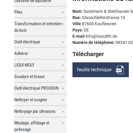
cassette de bijouterie
Nom:
Sussmann & Steinhauser
Piles
Rue:
Glasschleiferstrasse 14
Transformation et entretien
Ville
87600 Kaufbeuren
du bois
Pays:
DE
E-mail
info@hasulith.de
Outil électrique
Numéro de téléphone:
08341 6
Télécharger
Adhérer
LIQUI MOLY
feuille technique
Soudure et braser
Outil électrique PROXXON
Nettoyer et soigner
Nettoyage par ultrasons
Meulage, affûtage et
polissage