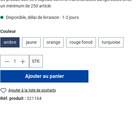
un minimum de 250 article
Disponible, délai de livraison : 1-2 jours
Sélectionnez
Couleur
ambre
jaune
orange
rouge foncé
turquoise
STK
Ajouter au panier
Ajouter à la liste de souhaits
Réf. produit :
321164