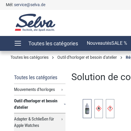
Mél:
service@selva.de
recherche
Passer à la navigation principale
Toutes les catégories
Nouveautés
SALE %
Toutes les catégories
Outil d'horloger et besoin d'atelier
Ré
Solution de co
Toutes les catégories
Mouvements d'horloges
Outil d'horloger et besoin
Ignorer la galerie d'images
d'atelier
Adapter & Schließen für
Apple Watches