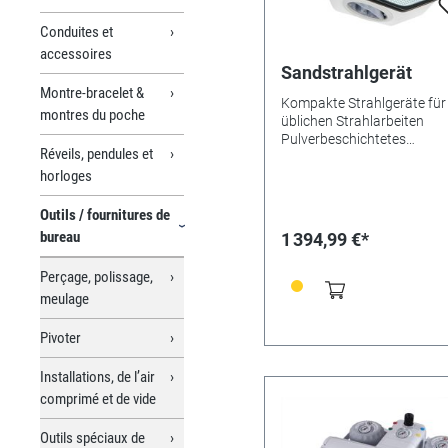
Conduites et
accessoires
Sandstrahlgerät
Montre-bracelet &
Kompakte Strahlgeräte für 
montres du poche
üblichen Strahlarbeiten
Pulverbeschichtetes
Réveils, pendules et
Metallgehäuse mit großer,
horloges
aufklappbarer Sichtscheibe
Leuchten 4800 Lux für opt
Ausleuchtung der Strahlk
Outils / fournitures de
Schlauchanschluss für St
bureau
1 394,99 €*
Schnellkupplung zum Ansc
des externen Kompressors
Perçage, polissage,
Anschlussdruck 6 - 10 bar;
meulage
Ansaugstutzen für externe
Absaugung (Innen-Ø 35 m
Pivoter
Außen-Ø 40 mm). Ausstat
(a) 1 Druckregler zur
individuellen Einstellung de
Installations, de l’air
Strahldrucks (Druck 1- 6 ba
comprimé et de vide
sowie einem Tankwahlscha
jeweils innerhalb der
Outils spéciaux de
Strahlkammer (b) 1 Manom