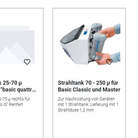
usätzlich ein Absaug-
Düsenhalterkappe - 346884
rlich (siehe unter
Feinfilter - 346885 Handschuhe
r Strahlmittel). Die
(1 Paar) - 346886
räte "basic classic"
Frontscheiben-stet (5 Stück)
em zweiten Tank für
 werkzeuglos
 Optional:
 auch mit
chtung lieferbar.
s Bodengitter zur
von groben
anschluss: 230 V /
k 25-70 µ
Strahltank 70 - 250 µ für
 "basic quattro
Basic Classic und Master
t
-70 µ rechts für
Zur Nachrüstung von Geräten
o IS" Renfert
mit 1 Strahltank. Lieferung mit 1
Strahldüse 1,2 mm