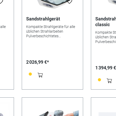
Sandstrahlgerät
Sandstrah
classic
alle
Kompakte Strahlgeräte für alle
üblichen Strahlarbeiten
Kompakte Str
Pulverbeschichtetes
üblichen Str
Metallgehäuse mit großer,
Pulverbeschi
. LED-
aufklappbarer Sichtscheibe. LED-
Metallgehäus
imale
Leuchten 4800 Lux für optimale
aufklappbare
ammer.
Ausleuchtung der Strahlkammer.
Leuchten 480
andard
Schlauchanschluss für Standard
Ausleuchtun
2 026,99 €*
hluss
Schnellkupplung zum Anschluss
Schlauchans
1 394,99 €
 mit
des externen Kompressors mit
Schnellkupp
Anschlussdruck 6 - 10 bar;
des externe
Ansaugstutzen für externe
Anschlussdru
m,
Absaugung (Innen-Ø 35 mm,
Ansaugstutze
tung
Außen-Ø 40 mm). Ausstattung
Absaugung (
(a) 1 Druckregler zur
Außen-Ø 40 
s
individuellen Einstellung des
(a) 1 Druckre
r),
Strahldrucks (Druck 1- 6 bar)
individuellen
lter
sowie einem Tankwahlschalter
Strahldrucks 
jeweils innerhalb der
sowie einem
eter,
Strahlkammer (b) 1 Manometer,