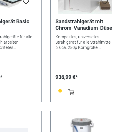
lgerät Basic
Sandstrahlgerät mit
Chrom-Vanadium-Düse
ahlgeräte für alle
Kompaktes, universelles
ahlarbeiten
Strahlgerät für alle Strahlmittel
chtetes
bis ca. 250µ Korngröße.
e mit großer,
Merkmale: - Umlaufstrahlprinzip
r Sichtscheibe. LED-
(Saugstrahlprinzip) - Sofort
0 Lux für optimale
betriebsfähig - Robustes,
g der Strahlkammer.
geschweißtes Stahlgehäuse -
chluss für Standard
Elektropneumatische Auslösung
*
936,99 €*
lung zum Anschluss
über Fußtaster - Druckregler und
n Kompressors mit
Druckanzeige im Gerät
ck 6 - 10 bar;
eingebaut Anschlussmöglichkeit
n für externe
für Absauganlage. -
Innen-Ø 35 mm,
Öffnungsklappe mit
mm). Ausstattung
Einhandverschluss - Integrierte
gler zur
Beleuchtung durch
 Einstellung des
Energiesparlampe 11 Watt
(Druck 1- 6 bar),
(Vergleich: Glühbirne 60 Watt)
 Tankwahlschalter
mit 8000 Stunden Lebensdauer -