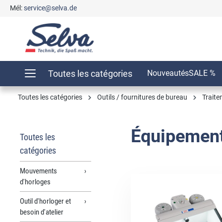
Mél:
service@selva.de
recherche
Passer à la navigation principale
Toutes les catégories
Nouveautés
SALE %
Toutes les catégories
Outils / fournitures de bureau
Traite
Équipement
Toutes les
catégories
Mouvements
d'horloges
Outil d'horloger et
besoin d'atelier