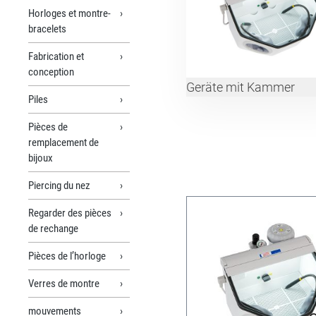
Horloges et montre-
bracelets
Fabrication et
conception
Geräte mit Kammer
Piles
Pièces de
remplacement de
bijoux
Piercing du nez
Regarder des pièces
de rechange
Pièces de l’horloge
Verres de montre
mouvements