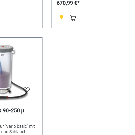
670,99 €*
k 90-250 µ
ür "Vario basic" mit
e und Schlauch