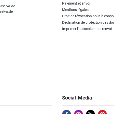
n
Paiement et envoi
e@selva.de
Mentions légales
selva.de
Droit de révocation pour le con
Déclaration de protection des d
Imprimer l’autocollant de renvoi
Social-Media