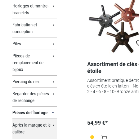
Horloges et montre-
bracelets
Fabrication et
conception
Piles
Pièces de
remplacement de
Assortiment de clés
bijoux
étoile
Assortiment pratique de tr
Piercing du nez
clés en étoile en laiton :- Noi
2 - 4 - 6 - 8 - 10- Bronze ant
Regarder des pièces
4 - 6 - 8 - 10 - 12- Cuivrée : 3 
de rechange
- 9 - 11Carré
Pièces de l’horloge
54,99 €*
Après la marque et le
calibre