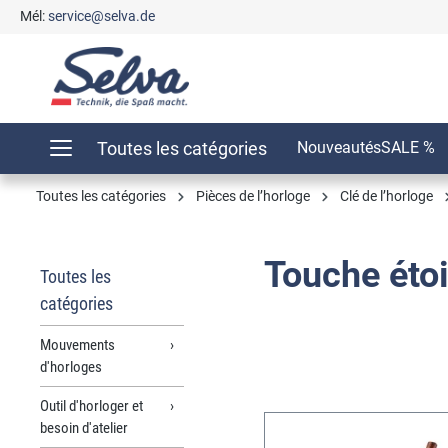
Mél:
service@selva.de
recherche
Passer à la navigation principale
Toutes les catégories
Nouveautés
SALE %
Toutes les catégories
Pièces de l’horloge
Clé de l’horloge
Touche étoi
Toutes les
catégories
Mouvements
d'horloges
Outil d'horloger et
besoin d'atelier