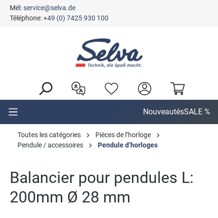
Mél:
service@selva.de
tenu principal
Téléphone:
+49 (0) 7425 930 100
Nouveautés
SALE %
Toutes les catégories
Pièces de l’horloge
Pendule / accessoires
Pendule d’horloges
Balancier pour pendules L:
200mm Ø 28 mm