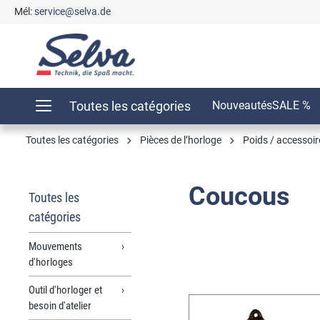
Mél:
service@selva.de
recherche
Passer à la navigation principale
Toutes les catégories
Nouveautés
SALE %
Toutes les catégories
Pièces de l’horloge
Poids / accessoir
Coucous
Toutes les
catégories
Mouvements
d'horloges
Outil d'horloger et
besoin d'atelier