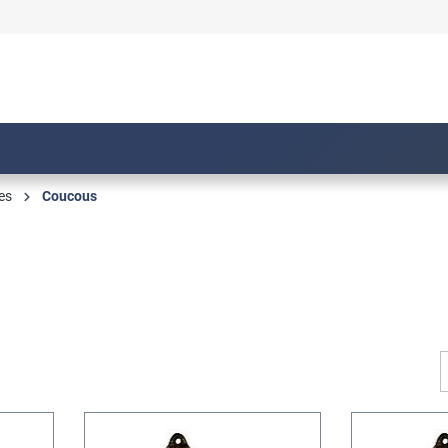
es
Coucous