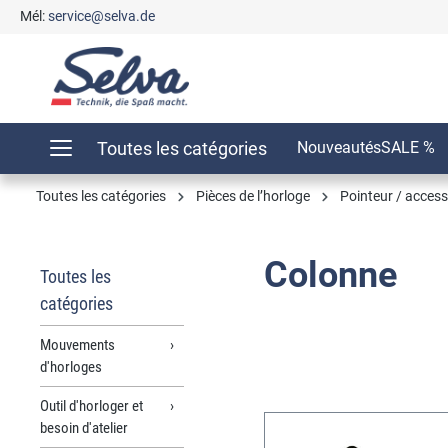
Mél:
service@selva.de
recherche
Passer à la navigation principale
Toutes les catégories
Nouveautés
SALE %
Toutes les catégories
Pièces de l’horloge
Pointeur / access
Colonne
Toutes les
catégories
Mouvements
d'horloges
Outil d'horloger et
besoin d'atelier