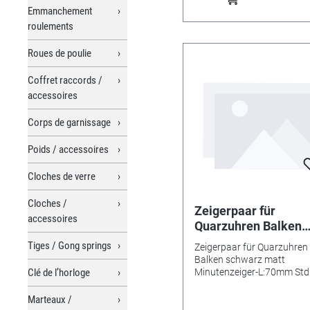
Emmanchement
roulements
Roues de poulie
Coffret raccords /
accessoires
Corps de garnissage
Poids / accessoires
Cloches de verre
Cloches /
Zeigerpaar für
accessoires
Quarzuhren Balken
schwarz matt
Tiges / Gong springs
Zeigerpaar für Quarzuhren
Minutenzeiger-L:7
Balken schwarz matt
Std.-Z.-Ø:3,4 Min.-Z.
Clé de l’horloge
Minutenzeiger-L:70mm Std.
Ø:3,4 Min.-Z.-Ø:1,8
Ø:1,8
Marteaux /