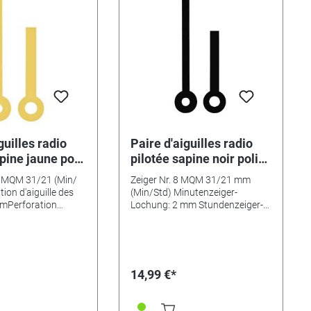
guilles radio
Paire d'aiguilles radio
pine jaune poli
pilotée sapine noir poli
1mm
Long.:31mm
 7 MQM 31/21 (Min/
Zeiger Nr. 8 MQM 31/21 mm
ion d'aiguille des
(Min/Std) Minutenzeiger-
mmPerforation
Lochung: 2 mm Stundenzeiger-
s heures: 3,5 mm
Lochung: 3,5 mm
14,99 €*