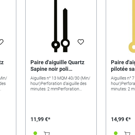
tz
Paire d'aiguille Quartz
Paire d'ai
Sapine noir poli
pilotée sa
Long.:40mm
Long.:3
Min/
Aiguilles n° 13 MQM 40/30 (Min/
Aiguilles n°
 des
hour)Perforation d'aiguille des
hour)Perforat
minutes: 2 mmPerforation
minutes: 2 
mm
d'aiguille des heures: 3,5 mm
d'aiguille de
11,99 €*
14,99 €*