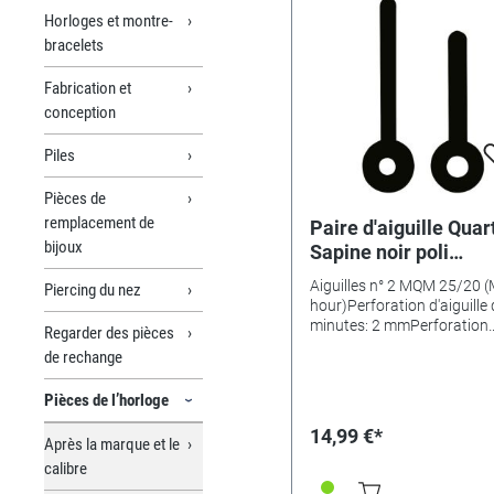
Horloges et montre-
bracelets
Fabrication et
conception
Piles
Pièces de
remplacement de
Paire d'aiguille Quar
bijoux
Sapine noir poli
Long.:140mm
Aiguilles n° 2 MQM 25/20 (
Piercing du nez
hour)Perforation d'aiguille
minutes: 2 mmPerforation
Regarder des pièces
d'aiguille des heures: 3,5 
de rechange
Pièces de l’horloge
14,99 €*
Après la marque et le
calibre