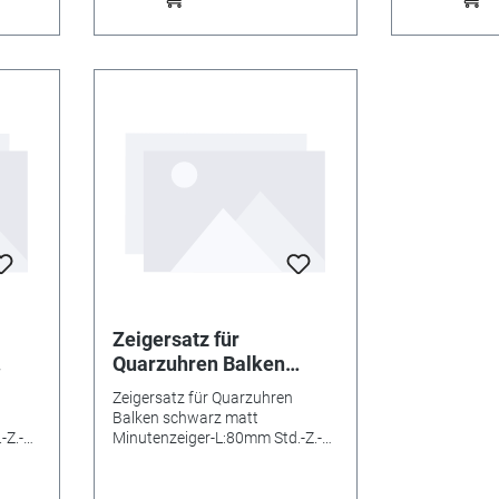
Zeigersatz für
Quarzuhren Balken
schwarz matt
Zeigersatz für Quarzuhren
0mm
Minutenzeiger-L:80mm
Balken schwarz matt
-
Std.-Z.-Ø:5,0 Min.-Z.-3,5
-Z.-
Minutenzeiger-L:80mm Std.-Z.-
Ø:5,0 Min.-Z.-3,5 inkl.
inkl. Sekundenzeiger
Sekundenzeiger