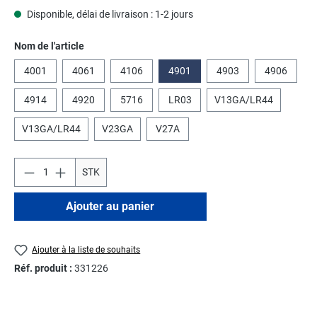
Disponible, délai de livraison : 1-2 jours
Sélectionnez
Nom de l'article
4001
4061
4106
4901
4903
4906
4914
4920
5716
LR03
V13GA/LR44
V13GA/LR44
V23GA
V27A
STK
Ajouter au panier
Ajouter à la liste de souhaits
Réf. produit :
331226