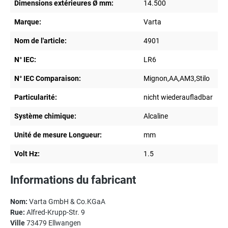
Dimensions extérieures Ø mm:
14.500
Marque:
Varta
Nom de l'article:
4901
N° IEC:
LR6
N° IEC Comparaison:
Mignon,AA,AM3,Stilo
Particularité:
nicht wiederaufladbar
Système chimique:
Alcaline
Unité de mesure Longueur:
mm
Volt Hz:
1.5
Informations du fabricant
Nom:
Varta GmbH & Co.KGaA
Rue:
Alfred-Krupp-Str. 9
Ville
73479 Ellwangen