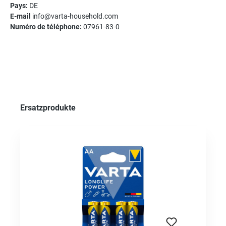
Pays:
DE
E-mail
info@varta-household.com
Numéro de téléphone:
07961-83-0
Ignorer la galerie de produits
Ersatzprodukte