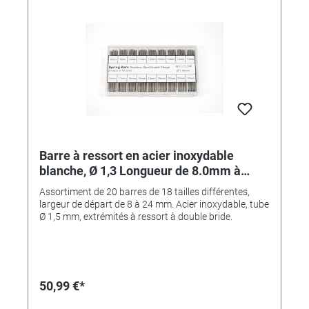
Barre à ressort en acier inoxydable
blanche, Ø 1,3 Longueur de 8.0mm à
24.0mm, extrémités à ressort à double
Assortiment de 20 barres de 18 tailles différentes,
bride, 360 pièces
largeur de départ de 8 à 24 mm. Acier inoxydable, tube
Ø 1,5 mm, extrémités à ressort à double bride.
50,99 €*