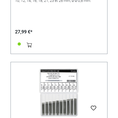
10, 12, 14, 16, 18, 21, 23 et 26 mm, Ø Ø 0,8 mm.
27,99 €*