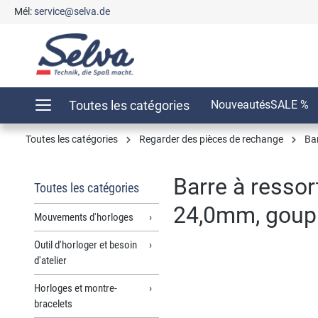
Mél:
service@selva.de
recherche
Passer à la navigation principale
Toutes les catégories
Nouveautés
SALE %
Toutes les catégories
Regarder des pièces de rechange
Bar
Barre à ressor
Toutes les catégories
24,0mm, goupil
Mouvements d'horloges
Outil d'horloger et besoin
d'atelier
Ignorer la galerie d'images
Horloges et montre-
bracelets