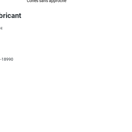
Cônes sans approche
bricant
bH
-18990