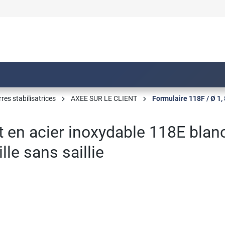
res stabilisatrices
AXEE SUR LE CLIENT
Formulaire 118F / Ø 1
t en acier inoxydable 118E blan
le sans saillie