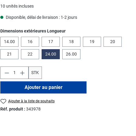
10 unités incluses
Disponible, délai de livraison : 1-2 jours
Sélectionnez
Dimensions extérieures Longueur
14.00
16
17
18
19
20
21
22
24.00
26.00
STK
Ajouter au panier
Ajouter à la liste de souhaits
Réf. produit :
343978