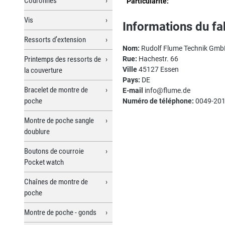
Couronnes
Particularité:
Vis
Informations du fa
Ressorts d’extension
Nom:
Rudolf Flume Technik Gm
Printemps des ressorts de
Rue:
Hachestr. 66
Ville
45127 Essen
la couverture
Pays:
DE
Bracelet de montre de
E-mail
info@flume.de
poche
Numéro de téléphone:
0049-201
Montre de poche sangle
doublure
Boutons de courroie
Pocket watch
Chaînes de montre de
poche
Montre de poche - gonds