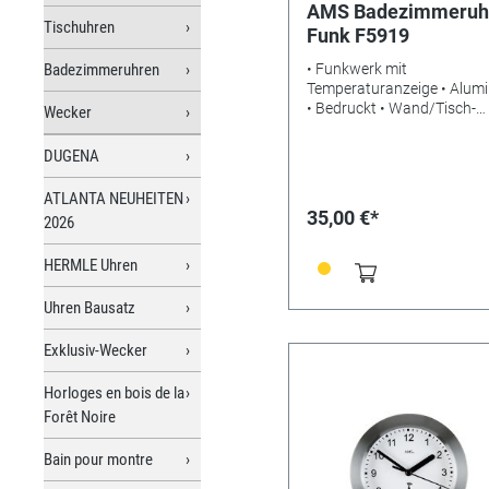
AMS Badezimmeruh
Tischuhren
Funk F5919
Badezimmeruhren
• Funkwerk mit
Temperaturanzeige • Alum
• Bedruckt • Wand/Tisch-
Wecker
Ausführung • Gewicht: 0,4k
Maße: Ø17 x 6 cm • Benöti
DUGENA
Batterien: LR6Alkaline • EA
4037445158412
ATLANTA NEUHEITEN
35,00 €*
2026
HERMLE Uhren
Uhren Bausatz
Exklusiv-Wecker
Horloges en bois de la
Forêt Noire
Bain pour montre