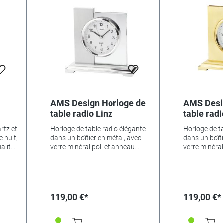
AMS Design Horloge de
AMS Desi
table radio Linz
table radi
rtz et
Horloge de table radio élégante
Horloge de t
 nuit,
dans un boîtier en métal, avec
dans un boîti
alité,
verre minéral poli et anneau
verre minéral
ns: 20
avant en aluminium. Dimensions:
avant en alu
16 x 17 x 6cm. brossé, couleur
16 x 17 x 6cm
argentée
/ cuivré
119,00 €*
119,00 €*