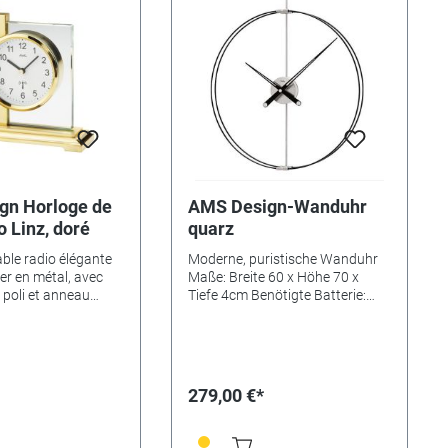
gn Horloge de
AMS Design-Wanduhr
o Linz, doré
quarz
able radio élégante
Moderne, puristische Wanduhr
er en métal, avec
Maße: Breite 60 x Höhe 70 x
 poli et anneau
Tiefe 4cm Benötigte Batterie:
minium. Dimensions:
Mignon AA - LR06 (nicht im
. partiellement doré
Lieferumfang enthalten)
Material: Metall/ Carbon
279,00 €*