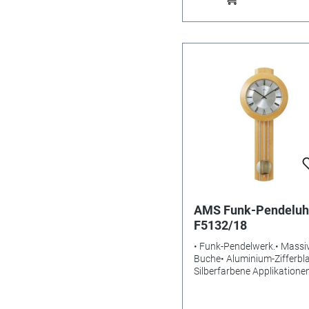
AMS Funk-Pendeluh
F5132/18
• Funk-Pendelwerk.• Massi
Buche• Aluminium-Zifferbla
Silberfarbene Applikatione
Mineralglas• Gewicht: 1,4k
Maße: 60 x 25 x 10 cm•
Benötigte Batterien: LR6Alk