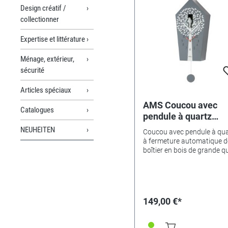
Design créatif /
collectionner
Expertise et littérature
Ménage, extérieur,
sécurité
Articles spéciaux
AMS Coucou avec
Catalogues
pendule à quartz
Wehingen
NEUHEITEN
Coucou avec pendule à qua
à fermeture automatique de
boîtier en bois de grande qu
laqué anthracite. Dimensio
x 39 x 11cm.
149,00 €*