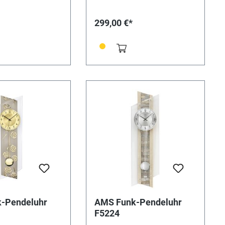
ne • EAN:
Benötigte Batterien: LR6Alkaline
888
• EAN: 4037445153240
299,00 €*
-Pendeluhr
AMS Funk-Pendeluhr
F5224