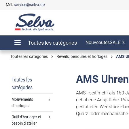
Mél:
service@selva.de
recherche
Passer à la navigation principale
Toutes les catégories
Nouveautés
SALE %
Toutes les catégories
Réveils, pendules et horloges
AMS U
AMS Uhren
Toutes les
catégories
AMS - seit mehr als 150 J
Mouvements
gehobene Ansprüche. Präzi
d'horloges
gestalteten Wertstücke be
Quarz- oder mechanische U
Outil d'horloger et
besoin d'atelier