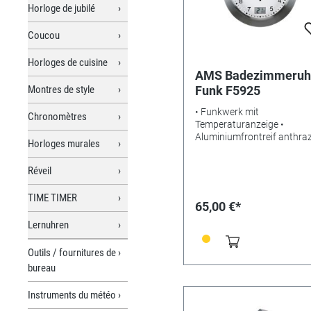
Horloge de jubilé
Coucou
Horloges de cuisine
AMS Badezimmeruh
Montres de style
Funk F5925
• Funkwerk mit
Chronomètres
Temperaturanzeige •
Aluminiumfrontreif anthrazi
Horloges murales
Bedrucktes Zifferblatt mit
digitaler Temp. • Wasserdi
Réveil
Badeuhr • Wand/Tisch-
Ausführung • Gewicht: 0,4k
TIME TIMER
Maße: Ø17 x 6 cm • Benöti
65,00 €*
Batterien: LR6Alkaline • EA
Lernuhren
4037445141063
Outils / fournitures de
bureau
Instruments du météo