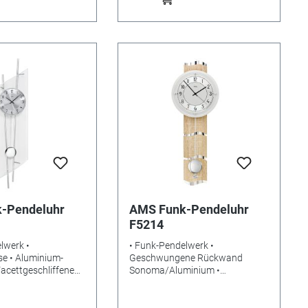
-Pendeluhr
AMS Funk-Pendeluhr
F5214
lwerk •
• Funk-Pendelwerk •
ium-
Geschwungene Rückwand
 Facettgeschliffenes
Sonoma/Aluminium •
es Mineralglas •
Aluminiumzifferblatt •
kg • Maße: 95 x 24 x
Mineralglas • Gewicht: 1,1kg •
gte Batterien:
Maße: 66 x 24 x 10 cm •