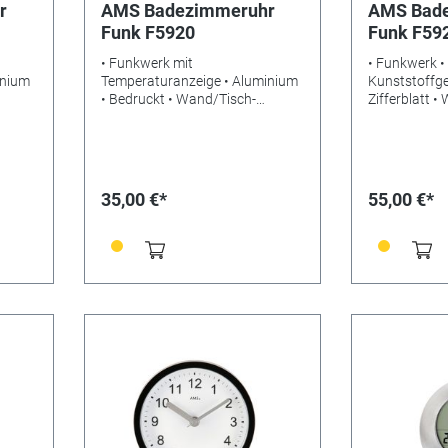
r
AMS Badezimmeruhr
AMS Bad
Funk F5920
Funk F59
• Funkwerk mit
• Funkwerk •
inium
Temperaturanzeige • Aluminium
Kunststoffg
• Bedruckt • Wand/Tisch-
Zifferblatt •
g •
Ausführung • Gewicht: 0,4kg •
Badeuhr • W
gte
Maße: Ø17 x 6 cm • Benötigte
Ausführung •
N:
Batterien: LR6Alkaline • EAN:
Maße: Ø16 x 
4037445158429
Batterien: LR
4037445141
35,00 €*
55,00 €*