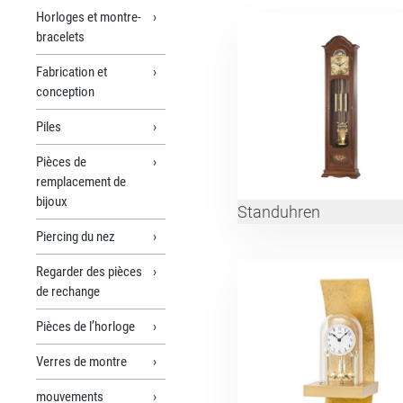
Horloges et montre-
bracelets
Fabrication et
conception
Piles
Pièces de
remplacement de
bijoux
Standuhren
Piercing du nez
Regarder des pièces
de rechange
Pièces de l’horloge
Verres de montre
mouvements