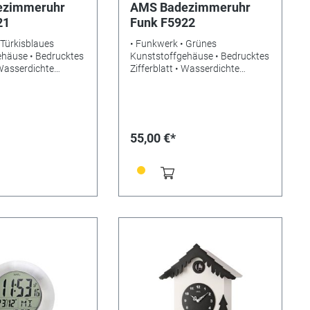
ezimmeruhr
AMS Badezimmeruhr
21
Funk F5922
 Türkisblaues
• Funkwerk • Grünes
ehäuse • Bedrucktes
Kunststoffgehäuse • Bedrucktes
 Wasserdichte
Zifferblatt • Wasserdichte
and/Tisch-
Badeuhr • Wand/Tisch-
 Gewicht: 0,4kg •
Ausführung • Gewicht: 0,4kg •
5 cm • Benötigte
Maße: Ø16 x 5 cm • Benötigte
6Alkaline • EAN:
Batterien: LR6Alkaline • EAN:
131
4037445143081
55,00 €*