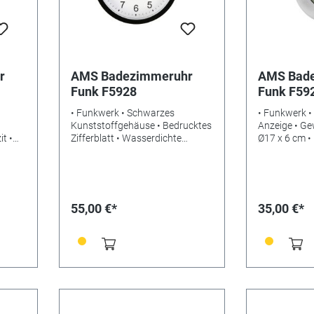
r
AMS Badezimmeruhr
AMS Bad
Funk F5928
Funk F59
• Funkwerk • Schwarzes
• Funkwerk •
Kunststoffgehäuse • Bedrucktes
Anzeige • Ge
t •
Zifferblatt • Wasserdichte
Ø17 x 6 cm • 
Badeuhr • Wand/Tisch-
LR6Alkaline 
chte
Ausführung • Gewicht: 0,4kg •
4037445153
Maße: Ø16 x 5 cm • Benötigte
g •
Batterien: LR6Alkaline • EAN:
gte
4037445141094
55,00 €*
35,00 €*
N: