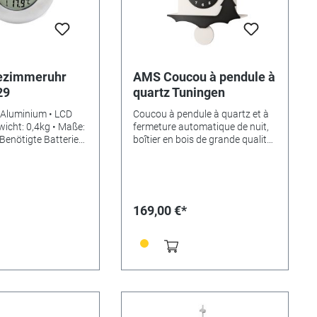
ezimmeruhr
AMS Coucou à pendule à
29
quartz Tuningen
 Aluminium • LCD
Coucou à pendule à quartz et à
wicht: 0,4kg • Maße:
fermeture automatique de nuit,
Benötigte Batterien:
boîtier en bois de grande qualité,
• EAN:
peint en noir et blanc.
059
Dimensions: 30 x 34 x 10cm.
169,00 €*