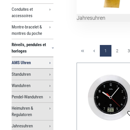
Conduites et
accessoires
Jahresuhren
Montre-bracelet &
montres du poche
Réveils, pendules et
horloges
1
2
3
AMS Uhren
Standuhren
Wanduhren
Pendel-Wanduhren
Heimuhren &
Regulatoren
Jahresuhren