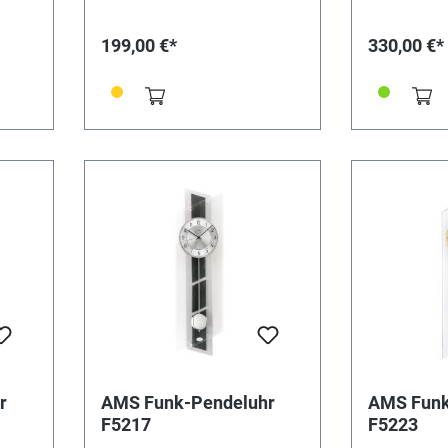
LR6Alkaline• EAN:
2xLR6 Alkali
4037445135277
4037445135
199,00 €*
330,00 €*
r
AMS Funk-Pendeluhr
AMS Funk
F5217
F5223