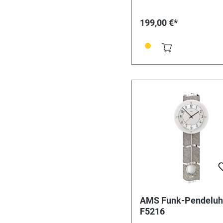
EAN: 4037445135284
199,00 €*
AMS Funk-Pendeluh
F5216