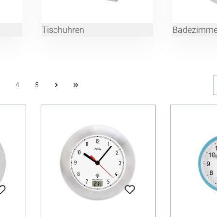
Tischuhren
Badezimme
4
5