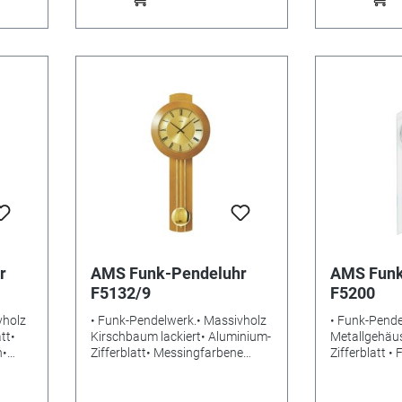
r
AMS Funk-Pendeluhr
AMS Funk
F5132/9
F5200
vholz
• Funk-Pendelwerk.• Massivholz
• Funk-Pende
tt•
Kirschbaum lackiert• Aluminium-
Metallgehäuse • Alumin
n•
Zifferblatt• Messingfarbene
Zifferblatt •
g•
Applikationen • Mineralglas•
geschwungen
Gewicht: 1,4kg• Maße: 60 x 25 x
Gewicht: 2,5
aline•
10 cm• Benötigte Batterien:
9 cm • Benöti