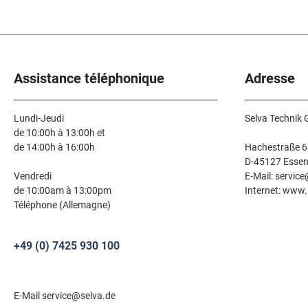
l’heure courante (24 h) Boîti
Plastique ABS Plage de mes
1/1 sec. Possibilité
d’étalonnage : Non Fonctio
Heure courante, Addition, 
down avec alarme Lignes
Assistance téléphonique
Adresse
d’affichage 1
Lundi-Jeudi
Selva Technik
de 10:00h à 13:00h et
de 14:00h à 16:00h
Hachestraße 6
D-45127 Esse
Vendredi
E-Mail: servic
de 10:00am à 13:00pm
Internet: www.
Téléphone (Allemagne)
+49 (0) 7425 930 100
E-Mail service@selva.de