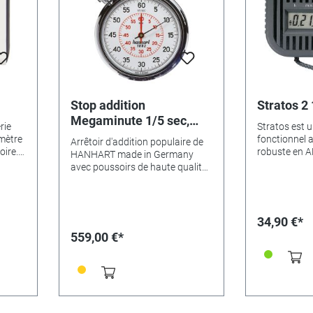
brochePlage de mesure : 1/5
ontre
secTemps d'affichage : 30
min.Flyback : NonCalibrage
 82 x
possible : Oui
Stop addition
Stratos 2
Megaminute 1/5 sec,
rie
Stratos est 
mécanique, 55mm
mètre
fonctionnel a
Arrêtoir d'addition populaire de
oire.
robuste en A
HANHART made in Germany
e de
chiffres Haut
avec poussoirs de haute qualité
6,5 mmPlage d
en laiton chromé (attention : il
ge et
min, 59,99 se
existe aussi la variante avec
SR 54 Durée 
poussoirs en plastique !)-
s
env. 2 ansBoî
Couleur : Chromé- Couleur du
34,90 €*
le
ABSFonction
cadran : blanc- Boîtier : Laiton
559,00 €*
commande à 
chromé- Diamètre : 55 mm-
mesure : 1/1
Nombre de poussoirs : 1-
temps
la marche : +
Matériau des poussoirs : Laiton
moisCalibrag
chromé- Nombre de pierres : 7-
alerte
NonFonctions
Type d'ancre : Ancre à broche-
SplitLignes d
Plage de mesure : 1/5 sec.-