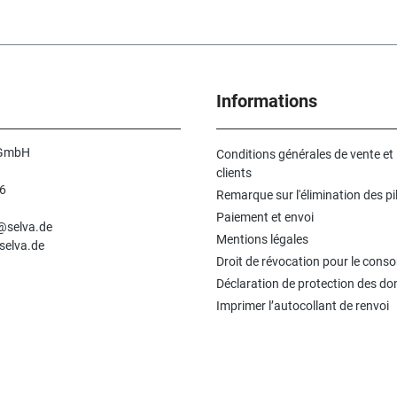
er :
1Dimensions (
Temps d'affichage : 60 min.-
ure :
21 mm
Flyback : Non- Fabriqué en
Allemagne
ns :
Count-
Informations
 GmbH
Conditions générales de vente et
clients
6
Remarque sur l'élimination des pi
n
Paiement et envoi
e@selva.de
Mentions légales
selva.de
Droit de révocation pour le con
Déclaration de protection des d
Imprimer l’autocollant de renvoi