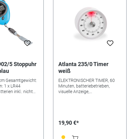
902/5 Stoppuhr
Atlanta 235/0 Timer
blau
weiß
 cm Gesamtgewicht:
ELEKTRONISCHER TIMER, 60
n: 1 x LR44
Minuten, batteriebetrieben,
tterien inkl.: nicht
visuelle Anzeige,
rwerk: Quartz
Signalwahlmöglichkeit
optisch/akkustisch
19,90 €*