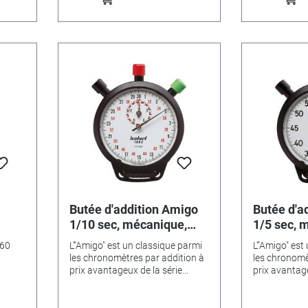
Butée d'addition Amigo
Butée d'a
1/10 sec, mécanique,
1/5 sec, 
55mm
55mm
L'"Amigo" est un classique parmi
L'"Amigo" est
les chronomètres par addition à
les chronomè
prix avantageux de la série
prix avantage
mécanique.Le remontage du
mécanique.L
mouvement à ancre à goupille
mouvement à 
protégé contre les chocs se
protégé cont