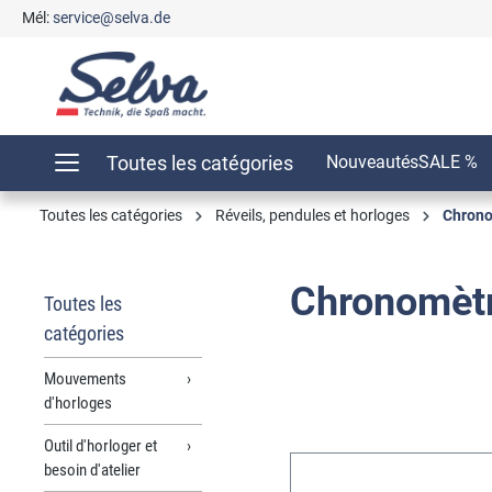
Mél:
service@selva.de
recherche
Passer à la navigation principale
Toutes les catégories
Nouveautés
SALE %
Toutes les catégories
Réveils, pendules et horloges
Chron
Chronomèt
Toutes les
catégories
Mouvements
d'horloges
Outil d'horloger et
besoin d'atelier