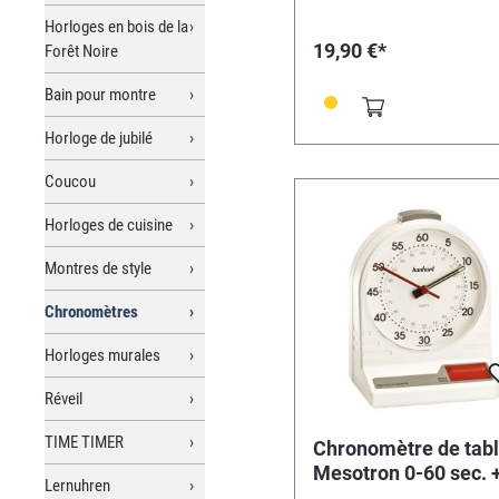
Horloges en bois de la
19,90 €*
Forêt Noire
Bain pour montre
Horloge de jubilé
Coucou
Horloges de cuisine
Montres de style
Chronomètres
Horloges murales
Réveil
TIME TIMER
Chronomètre de tab
Mesotron 0-60 sec. 
Lernuhren
1/100 min.