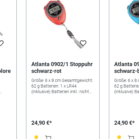
Atlanta 0902/1 Stoppuhr
Atlanta 0
lore
schwarz-rot
schwarz-
Größe: 6 x 8 cm Gesamtgewicht:
Größe: 6 x 8
62 g Batterien: 1 x LR44
62 g Batterie
(inklusive) Batterien inkl.: nicht
(inklusive) Ba
enthalten Uhrwerk: Quartz
enthalten Uh
24,90 €*
24,90 €*