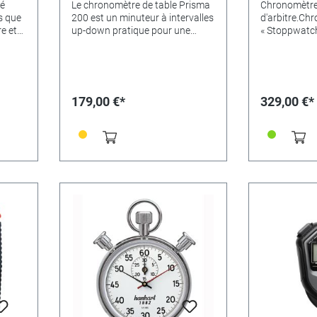
sé
Le chronomètre de table Prisma
Chronomètre 
s que
200 est un minuteur à intervalles
d'arbitre.Ch
re et
up-down pratique pour une
« Stoppwatch
,
utilisation dans l'industrie, les
du temps ave
écoles, les laboratoires, le sport
d'interruption
e
et même dans le domaine
chromé proté
 à
privé.Le Prisma 200 possède 2
des chocs et 
minuteries.Elle est dotée d'un
jusqu’à 60 mi
179,00 €*
329,00 €*
 a
boîtier en plastique solide et
60 min. de c
d'une alarme sonore réglable.Les
jaune.Couleu
fonctions sont les suivantes :-
du cadran : b
sure :
démarrage/arrêt/réinitialisation-
chromé Diam
ichage
Addition - Flyback- Compte à
Nombre de po
re :
rebours avec alarme sonore
Matériau du 
e
réglable - 2 minuteries
ABSNombre d
entièrement programmables, au
précieuses : 
e
choix avec commande
d’ancre : Anc
ile :
marche/arrêt séparée ou
pivotPlage d
ée de
commune - Répétition, manuelle
Durée d’affic
ou automatique - Heure du
min.Flyback :
jourBoîtier : plastique
d’étalonnage 
 :
ABSFonction de commande :
ge de
commande à 2 touchesPlage de
ibrage
mesure : 1/10 sec., 1/100
min.Calibrage possible :