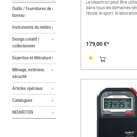
Le Mesotron peut être utili
dans tous les domaines tel
Outils / fournitures de
l'école, le sport, le laboratoi
bureau
l'industrie.Avec le Mesotron
Hanhart propose un
Instruments du météo
chronomètre analogique d
table/mural à quartz facile
Design créatif /
lire.Grâce à sa conception
179,00 €*
collectionner
ergonomique, cette montre
une stabilité optimale.Les
aiguilles sont
Expertise et littérature
luminescentes.Plage de me
0-60 sec. + 1/100 min. Aff
Ménage, extérieur,
analogique : échelle extérieu
sécurité
0-60 sec, + 0-60 min. échell
intérieure : 0-100/100 min.
Articles spéciaux
Cadran : ø 110 mm Plage d
température : -10° à +70° CP
Catalogues
pile mignon (AA), 1,5 V Dur
fonctionnement : env. 1-2
NEUHEITEN
ansBoîtier : plastique
ABSFonction de commande
commande à 2 touchesPla
mesure : 1/100 s, 1/1 s.Cal
possible : OuiFonctions :