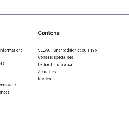
LxlxH) : 66 x 70 x
Contenu
 informations
SELVA – une tradition depuis 1961
Conseils spécialisés
les
Lettre d'information
Actualités
Karriere
sommateur
onnées