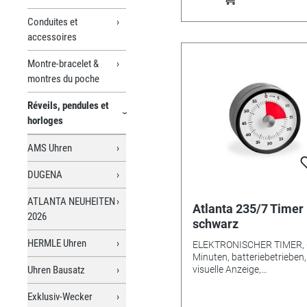
Conduites et
accessoires
Montre-bracelet &
montres du poche
Réveils, pendules et
horloges
AMS Uhren
DUGENA
ATLANTA NEUHEITEN
Atlanta 235/7 Timer
2026
schwarz
HERMLE Uhren
ELEKTRONISCHER TIMER, 60
Minuten, batteriebetrieben,
Uhren Bausatz
visuelle Anzeige,
Signalwahlmöglichkeit
optisch/akkustisch
Exklusiv-Wecker