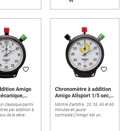
ddition Amigo
Chronomètre à addition
mécanique,
Amigo Allsport 1/5 sec,
plastique, 55mm
 un classique parmi
Montre d'arbitre : 20, 35, 45 et 60
tres par addition à
minutes en jaune
ux de la série
contrasté.L'"Amigo" est un
e remontage du
classique parmi les
ancre à goupille
chronomètres par addition à prix
re les chocs se
avantageux de la série