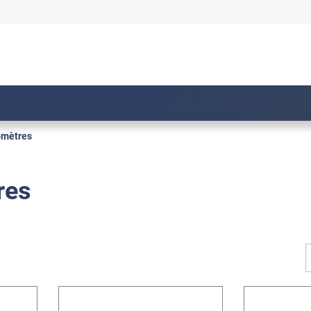
omètres
res