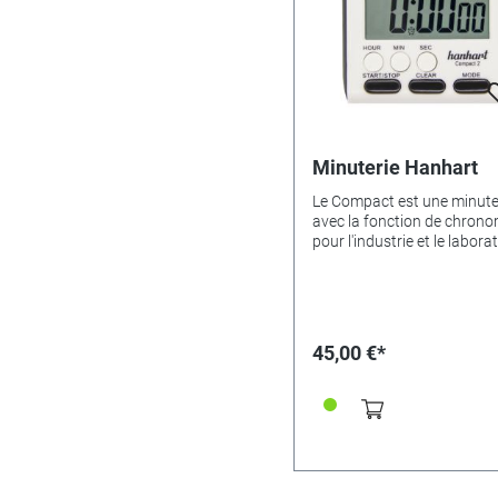
d'affichage : 1,5Nombre de
mémoires : 25Protection c
l'eau : Protection contre les
éclaboussuresDimensions :
61 x 28 mm
Minuterie Hanhart
Le Compact est une minute
avec la fonction de chrono
pour l'industrie et le laborat
Commutable sur l'affichag
l'heure du jour. La minuterie
possède un clip d'accrocha
de pose et un aimant. Affichage
LCD : 6 chiffres hauteur de
45,00 €*
chiffres : 8 mm Batterie : Pi
bouton SR 44 durée d’utilisation :
2 ans environ Fonctions : •
Chronomètre (mesure du 
écoulé) • Mesure du temps
restant (count-down) avec 
et répétition • Affichage de