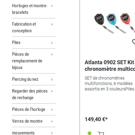
Horloges et montre-
bracelets
Fabrication et
conception
Piles
Pièces de
remplacement de
Atlanta 0902 SET Kit
bijoux
chronomètre multico
SET de chronomètres
Piercing du nez
multifonctions, 6 modèles
assortis en 3 couleursPiles
Regarder des pièces
incluses : 1 x LR44
de rechange
Pièces de l’horloge
149,40 €*
Verres de montre
mouvements