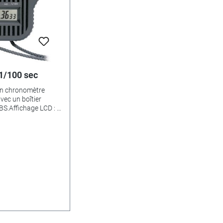
l'eau : Etanche à l’eau
 1/100 sec
un chronomètre
vec un boîtier
BS.Affichage LCD : 7
eur des chiffres :
'affichage : 9 h, 59
c.Pile : pile bouton
de fonctionnement :
tier : plastique
 de commande :
2 touchesPlage de
00 sec.Précision de
/- 30 secondes /
e possible :
 : Addition,
'affichage :