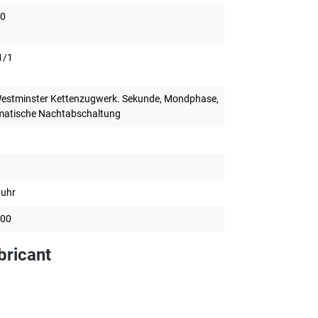
00
1/1
estminster Kettenzugwerk. Sekunde, Mondphase,
atische Nachtabschaltung
duhr
.00
bricant