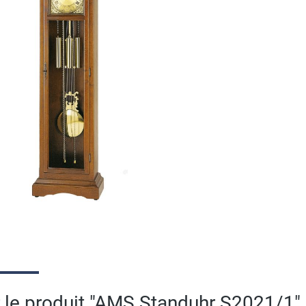
r le produit "AMS Standuhr S2021/1"