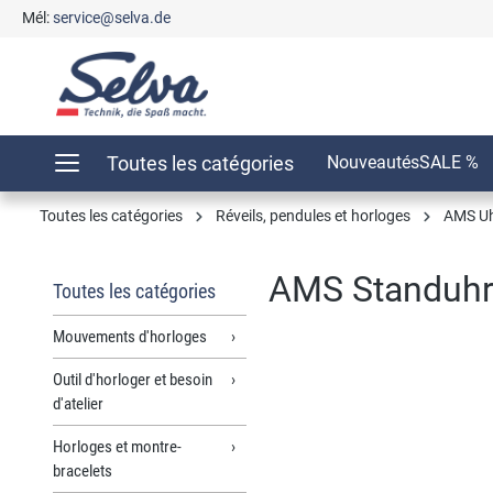
Mél:
service@selva.de
recherche
Passer à la navigation principale
Toutes les catégories
Nouveautés
SALE %
Toutes les catégories
Réveils, pendules et horloges
AMS U
AMS Standuhr
Toutes les catégories
Mouvements d'horloges
Outil d'horloger et besoin
Ignorer la galerie d'images
d'atelier
Horloges et montre-
bracelets