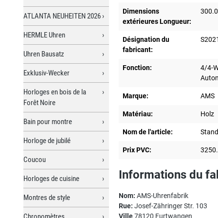
Dimensions
300.
ATLANTA NEUHEITEN 2026
extérieures Longueur:
HERMLE Uhren
Désignation du
S202
fabricant:
Uhren Bausatz
Fonction:
4/4-W
Exklusiv-Wecker
Autom
Horloges en bois de la
Marque:
AMS
Forêt Noire
Matériau:
Holz
Bain pour montre
Nom de l'article:
Stan
Horloge de jubilé
Prix PVC:
3250
Coucou
Informations du fa
Horloges de cuisine
Nom:
AMS-Uhrenfabrik
Montres de style
Rue:
Josef-Zähringer Str. 103
Chronomètres
Ville
78120 Furtwangen