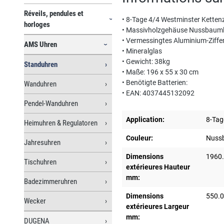
Réveils, pendules et
• 8-Tage 4/4 Westminster Kett
horloges
• Massivholzgehäuse Nussbauml
• Vermessingtes Aluminium-Ziffer
AMS Uhren
• Mineralglas
• Gewicht: 38kg
Standuhren
• Maße: 196 x 55 x 30 cm
• Benötigte Batterien:
Wanduhren
• EAN: 4037445132092
Pendel-Wanduhren
Application:
8-Tag
Heimuhren & Regulatoren
Couleur:
Nuss
Jahresuhren
Dimensions
1960
Tischuhren
extérieures Hauteur
mm:
Badezimmeruhren
Dimensions
550.
Wecker
extérieures Largeur
mm:
DUGENA