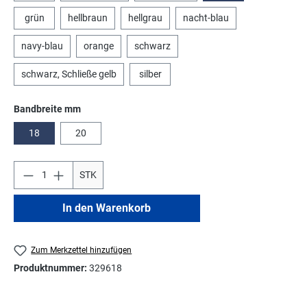
grün
hellbraun
hellgrau
nacht-blau
navy-blau
orange
schwarz
schwarz, Schließe gelb
silber
auswählen
Bandbreite mm
18
20
STK
In den Warenkorb
Zum Merkzettel hinzufügen
Produktnummer:
329618