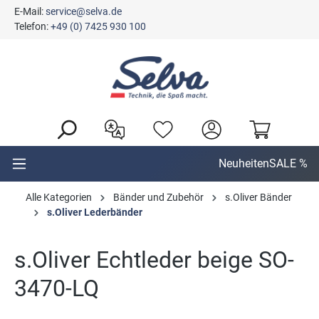
E-Mail:
service@selva.de
alt springen
Telefon:
+49 (0) 7425 930 100
Neuheiten
SALE %
Alle Kategorien
Bänder und Zubehör
s.Oliver Bänder
s.Oliver Lederbänder
s.Oliver Echtleder beige SO-
3470-LQ