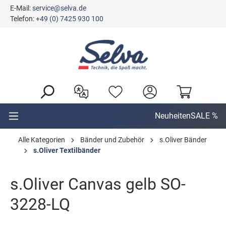
E-Mail:
service@selva.de
alt springen
Telefon:
+49 (0) 7425 930 100
Neuheiten
SALE %
Alle Kategorien
Bänder und Zubehör
s.Oliver Bänder
s.Oliver Textilbänder
s.Oliver Canvas gelb SO-
3228-LQ