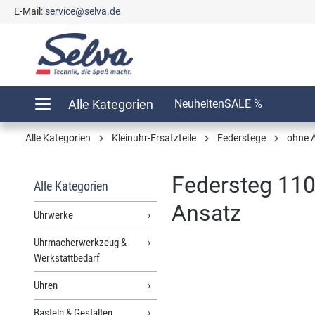
E-Mail:
service@selva.de
springen
Zur Hauptnavigation springen
Alle Kategorien
Neuheiten
SALE %
Alle Kategorien
Kleinuhr-Ersatzteile
Federstege
ohne 
Federsteg 110
Alle Kategorien
Ansatz
Uhrwerke
Uhrmacherwerkzeug &
Werkstattbedarf
Bildergalerie überspringen
Uhren
Basteln & Gestalten