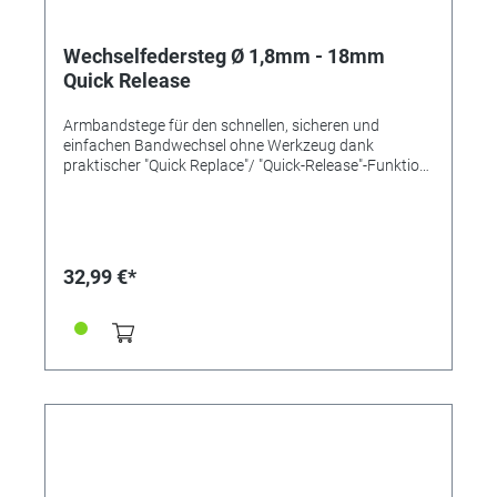
Wechselfedersteg Ø 1,8mm - 18mm
Quick Release
Armbandstege für den schnellen, sicheren und
einfachen Bandwechsel ohne Werkzeug dank
praktischer "Quick Replace"/ "Quick-Release"-Funktion
mit einem Pin und Schiebemechanismus. Länge
18mm Ø 1,8mm Inox-Qualität
32,99 €*