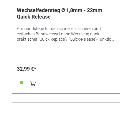
Wechselfedersteg Ø 1,8mm - 22mm
Quick Release
Armbandstege für den schnellen, sicheren und
einfachen Bandwechsel ohne Werkzeug dank
praktischer "Quick Replace"/ "Quick-Release"-Funktion
mit einem Pin und Schiebemechanismus. Länge
22mm Ø 1,8mm Inox-Qualität
32,99 €*