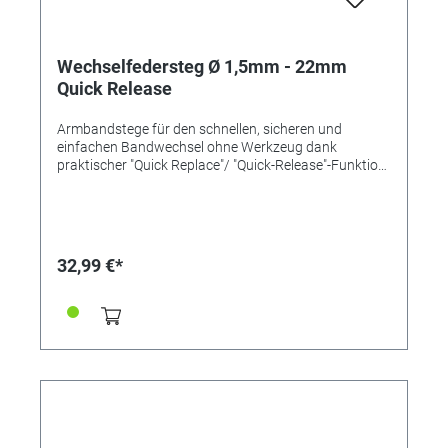
Wechselfedersteg Ø 1,5mm - 22mm
Quick Release
Armbandstege für den schnellen, sicheren und
einfachen Bandwechsel ohne Werkzeug dank
praktischer "Quick Replace"/ "Quick-Release"-Funktion
mit einem Pin und Schiebemechanismus. Länge
22mm Ø 1,5mm Inox-Qualität
32,99 €*