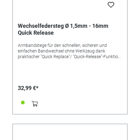
Wechselfedersteg Ø 1,5mm - 16mm
Quick Release
Armbandstege für den schnellen, sicheren und
einfachen Bandwechsel ohne Werkzeug dank
praktischer "Quick Replace"/ "Quick-Release"-Funktion
mit einem Pin und Schiebemechanismus. Länge
16mm Ø 1,5mm Inox-Qualität
32,99 €*