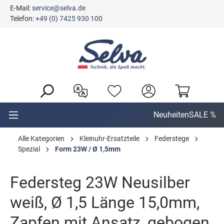
E-Mail:
service@selva.de
alt springen
Telefon:
+49 (0) 7425 930 100
Neuheiten
SALE %
Alle Kategorien
Kleinuhr-Ersatzteile
Federstege
Spezial
Form 23W / Ø 1,5mm
Federsteg 23W Neusilber
weiß, Ø 1,5 Länge 15,0mm,
Zapfen mit Ansatz, gebogen