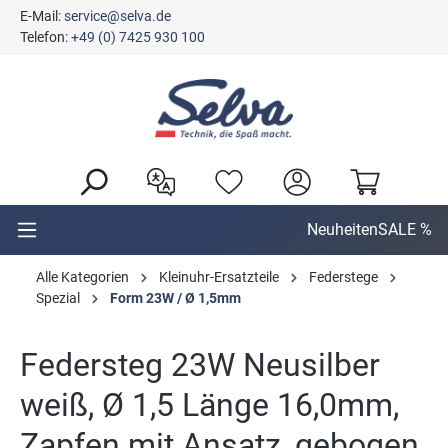
E-Mail:
service@selva.de
alt springen
Telefon:
+49 (0) 7425 930 100
Neuheiten
SALE %
Alle Kategorien
Kleinuhr-Ersatzteile
Federstege
Spezial
Form 23W / Ø 1,5mm
Federsteg 23W Neusilber
weiß, Ø 1,5 Länge 16,0mm,
Zapfen mit Ansatz, gebogen