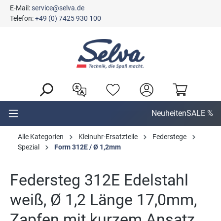
E-Mail:
service@selva.de
alt springen
Telefon:
+49 (0) 7425 930 100
Neuheiten
SALE %
Alle Kategorien
Kleinuhr-Ersatzteile
Federstege
Spezial
Form 312E / Ø 1,2mm
Federsteg 312E Edelstahl
weiß, Ø 1,2 Länge 17,0mm,
Zapfen mit kurzem Ansatz,