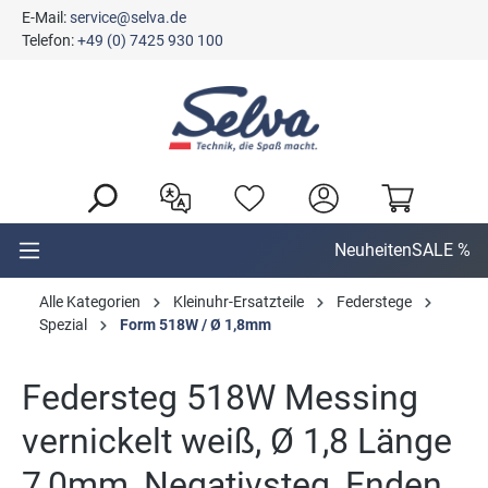
E-Mail:
service@selva.de
alt springen
Telefon:
+49 (0) 7425 930 100
Neuheiten
SALE %
Alle Kategorien
Kleinuhr-Ersatzteile
Federstege
Spezial
Form 518W / Ø 1,8mm
Federsteg 518W Messing
vernickelt weiß, Ø 1,8 Länge
7,0mm, Negativsteg, Enden