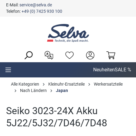
E-Mail:
service@selva.de
alt springen
Telefon:
+49 (0) 7425 930 100
Neuheiten
SALE %
Alle Kategorien
Kleinuhr-Ersatzteile
Werkersatzteile
Nach Ländern
Japan
Seiko 3023-24X Akku
5J22/5J32/7D46/7D48