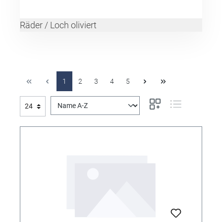
Räder / Loch oliviert
1
2
3
4
5