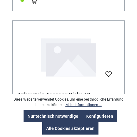
Ankerstein Ausgang Dicke 60 -
Diese Website verwendet Cookies, um eine bestmögliche Erfahrung
1/100mm, Inhalt 3 Stück
bieten zu können.
Mehr Informationen ...
Ankerstein Ausgang Dicke 60 - 1/100mm, Inhalt 3
Nur technisch notwendige
Konfigurieren
Stück
Alle Cookies akzeptieren