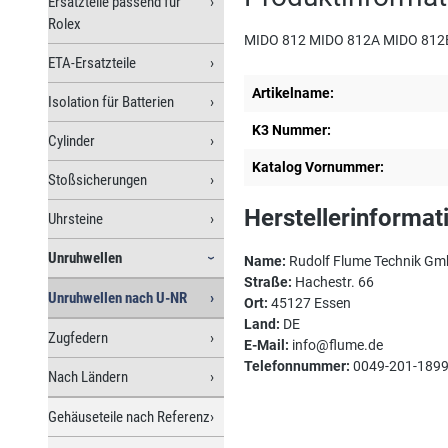
Ersatzteile passend für
Rolex
MIDO 812 MIDO 812A MIDO 812
ETA-Ersatzteile
Artikelname:
Isolation für Batterien
K3 Nummer:
Cylinder
Katalog Vornummer:
Stoßsicherungen
Herstellerinformat
Uhrsteine
Unruhwellen
Name:
Rudolf Flume Technik G
Straße:
Hachestr. 66
Unruhwellen nach U-NR
Ort:
45127 Essen
Land:
DE
Zugfedern
E-Mail:
info@flume.de
Telefonnummer:
0049-201-189
Nach Ländern
Gehäuseteile nach Referenz