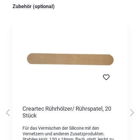
Produktgalerie überspringen
Zubehör (optional)
Creartec Rührhölzer/ Rührspatel, 20
Stück
Für das Vermischen der Silicone mit den
Vernetzern und anderen Zusatzprodukten.
Stabiles Holz, 150 x 18mm, flach, glatt, leicht zu