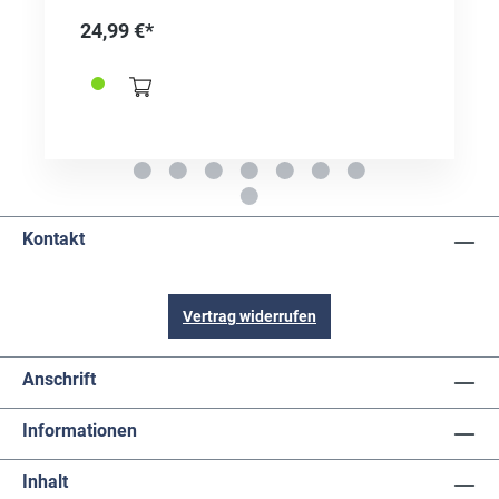
duftenden Muschelseifen im zeitlosen Maritim-
24,99 €*
Design. Zweifarbig gestaltet kommen die kleinen
Gästeseifen besonders gut zur Geltung.
Kontakt
Vertrag widerrufen
Anschrift
Informationen
Inhalt