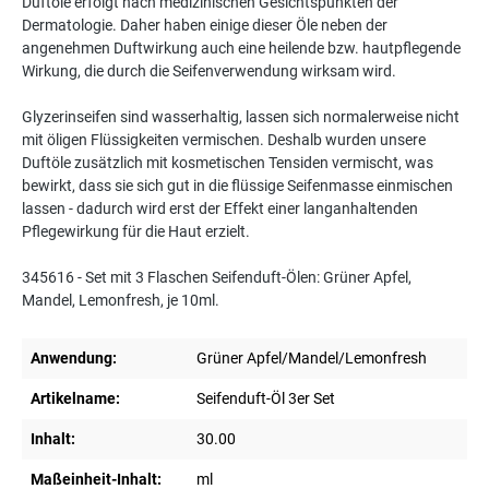
Duftöle erfolgt nach medizinischen Gesichtspunkten der
Dermatologie. Daher haben einige dieser Öle neben der
angenehmen Duftwirkung auch eine heilende bzw. hautpflegende
Wirkung, die durch die Seifenverwendung wirksam wird.
Glyzerinseifen sind wasserhaltig, lassen sich normalerweise nicht
mit öligen Flüssigkeiten vermischen. Deshalb wurden unsere
Duftöle zusätzlich mit kosmetischen Tensiden vermischt, was
bewirkt, dass sie sich gut in die flüssige Seifenmasse einmischen
lassen - dadurch wird erst der Effekt einer langanhaltenden
Pflegewirkung für die Haut erzielt.
345616 - Set mit 3 Flaschen Seifenduft-Ölen: Grüner Apfel,
Mandel, Lemonfresh, je 10ml.
Anwendung:
Grüner Apfel/Mandel/Lemonfresh
Artikelname:
Seifenduft-Öl 3er Set
Inhalt:
30.00
Maßeinheit-Inhalt:
ml