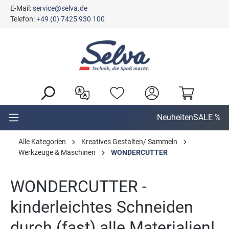
E-Mail:
service@selva.de
alt springen
Telefon:
+49 (0) 7425 930 100
Neuheiten
SALE %
Alle Kategorien
Kreatives Gestalten/ Sammeln
Werkzeuge & Maschinen
WONDERCUTTER
WONDERCUTTER -
kinderleichtes Schneiden
durch (fast) alle Materialien!