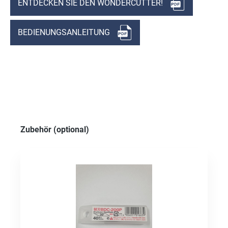
ENTDECKEN SIE DEN WONDERCUTTER!
BEDIENUNGSANLEITUNG
Produktgalerie überspringen
Zubehör (optional)