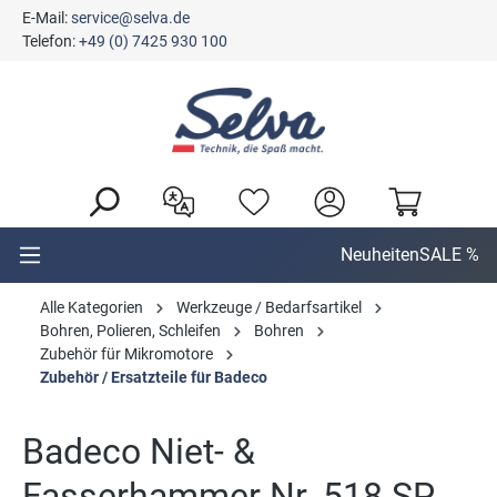
E-Mail:
service@selva.de
alt springen
Telefon:
+49 (0) 7425 930 100
Neuheiten
SALE %
Alle Kategorien
Werkzeuge / Bedarfsartikel
Bohren, Polieren, Schleifen
Bohren
Zubehör für Mikromotore
Zubehör / Ersatzteile für Badeco
Badeco Niet- &
Fasserhammer Nr. 518 SP