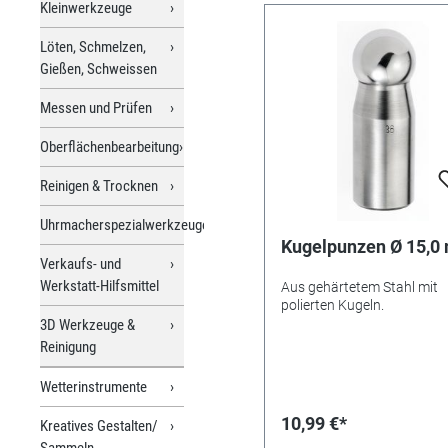
Kleinwerkzeuge
Löten, Schmelzen,
Gießen, Schweissen
Messen und Prüfen
Oberflächenbearbeitung
Reinigen & Trocknen
Uhrmacherspezialwerkzeuge
Kugelpunzen Ø 15,
Verkaufs- und
Werkstatt-Hilfsmittel
Aus gehärtetem Stahl mit
polierten Kugeln.
3D Werkzeuge &
Reinigung
Wetterinstrumente
10,99 €*
Kreatives Gestalten/
Sammeln