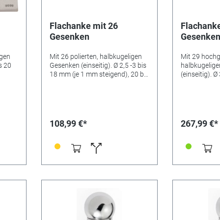
Flachanke mit 26
Flachanke
Gesenken
Gesenke
igen
Mit 26 polierten, halbkugeligen
Mit 29 hochg
s 20
Gesenken (einseitig). Ø 2,5 -3 bis
halbkugelig
18 mm (je 1 mm steigend), 20 bis
(einseitig). Ø
36 mm (je 2 mm steigend).
mm steigend)
mm steigend)
mm steigend
108,99 €*
267,99 €*