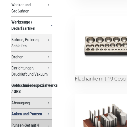
Wecker und
Großuhren
Werkzeuge /
Bedarfsartikel
Bohren, Polieren,
Schleifen
Drehen
Einrichtungen,
Druckluft und Vakuum
Flachanke mit 19 Gese
Goldschmiedespezialwerkzeuge
/ GRS
Absaugung
Anken und Punzen
Punzen-Set mit 4