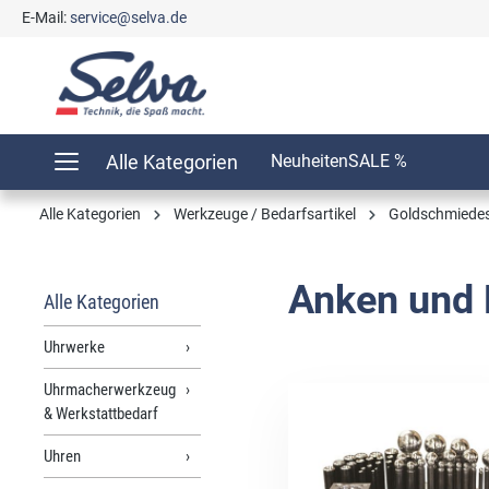
E-Mail:
service@selva.de
springen
Zur Hauptnavigation springen
Alle Kategorien
Neuheiten
SALE %
Alle Kategorien
Werkzeuge / Bedarfsartikel
Goldschmiedes
Anken und
Alle Kategorien
Uhrwerke
Uhrmacherwerkzeug
& Werkstattbedarf
Uhren