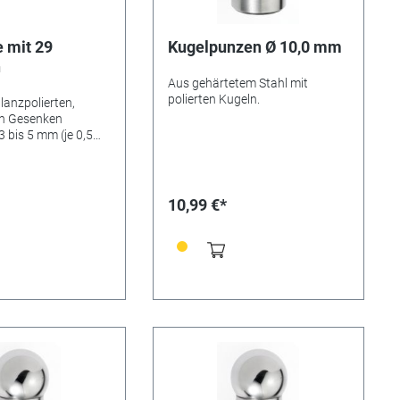
 mit 29
Kugelpunzen Ø 10,0 mm
n
Aus gehärtetem Stahl mit
polierten Kugeln.
lanzpolierten,
en Gesenken
 3 bis 5 mm (je 0,5
, 6 bis 26 mm (je 1
, 28 bis 32 mm (je 2
).
10,99 €*