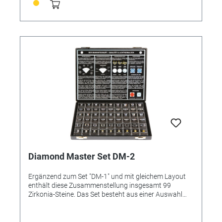
leicht verständliche Einsatzkarte, die ausführlich die
4C?s der Diamantqualität beschreibt, ist an der
Deckelinnenseite angebracht.
Diamond Master Set DM-2
Ergänzend zum Set "DM-1" und mit gleichem Layout
enthält diese Zusammenstellung insgesamt 99
Zirkonia-Steine. Das Set besteht aus einer Auswahl
größerer, runder Brillantschliffe und Carré-
Prinzessschliffe von 1.25 bis 5.00 Karat, 3-Stein
Ringvarianten in runden Brillantschliffen und Carré-