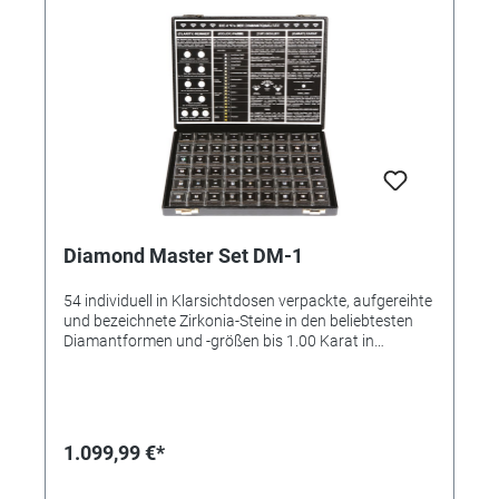
Diamond Master Set DM-1
54 individuell in Klarsichtdosen verpackte, aufgereihte
und bezeichnete Zirkonia-Steine in den beliebtesten
Diamantformen und -größen bis 1.00 Karat in
luxuriösem Kunstlederetui (275 x 215 x 35 mm). Das
Set besteht aus den folgenden Schliffformen:
Brillantschliffe: Rund, Oval, Marquise/Navette,
Birne/Tropfen, Herz, Kissen, Trillion 4-Eck-Schliffe:
Carré-Treppenschliff, Carré-Smaragdschliff, Carré-
1.099,99 €*
Prinzessschliff, Carré-Radiantschliff, Rechteck-
Smaragdschliff und Rechteck-Radiantschliff. Eine