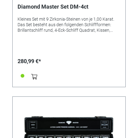
Diamond Master Set DM-4ct
Kleines Set mit 9 Zirkonia-Steinen von je 1,00 Karat.
Das Set besteht aus den folgenden Schliffformen:
Brillantschliff rund, 4-Eck-Schliff Quadrat, Kissen,
Tropfen, Herz, Oval, Emerald-Cut, Carré-Radiant,
Asscher-Cut. Verpackt in einem luxuriösen, schwarzen
Kunstlederetui (275x55x35 mm).
280,99 €*