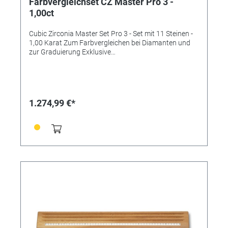
Farbvergleichset CZ Master Pro 3 -
1,00ct
Cubic Zirconia Master Set Pro 3 - Set mit 11 Steinen -
1,00 Karat Zum Farbvergleichen bei Diamanten und
zur Graduierung Exklusive
Farbbeständigkeitstechnologie! Professionelle
Farbbeurteilung in Sekunden mit der neuen
Generation CZ Master Set Pro 3 Jeder Stein im
Präzisions- CZ Master Set Pro 3 mit der
Farbbeständigkeitstechnologie sichert die
1.274,99 €*
permanente Farbsättigung; ist fachmännisch von
Hand graduiert nach den Diamant-Farb-Standards
unter Verwendung der GIA Graduierungsskala. Das
Set wird in einem patentierten LED beleuchteten
Graduierungs- und Aufbewahrungsgehäuse geliefert,
das UV- und Tageslicht bietet. Batteriebetrieb mit
wiederaufladbaren NiMH Batterien und einem Micro-
USB Lade/Powersystem. • Größte Auswahl an
Vergleichssteinen der Referenzen D,E,F,G,H,I,J,K,L,M
und N • Laserbeschriftete Farb-ID • Tragbares
beleuchtetes Aufbewahrungsgehäuse mit
eingearbeitetem Graduierungsfeld • Natürliche
Tageslichtbeleuchtung und UV Fluoreszenzkennung •
Enthält ein schützendes Tragekissen, Solitärringhalter