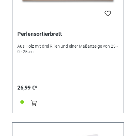
zum Vergleichen von gefassten Steinen • Micro-USB-
Kabel und 100V-240V AC Adapter • Lebenslange
Garantie auf Farbbeständigkeit
Perlensortierbrett
Aus Holz mit drei Rillen und einer Maßanzeige von 25 -
0 - 25cm.
26,99 €*