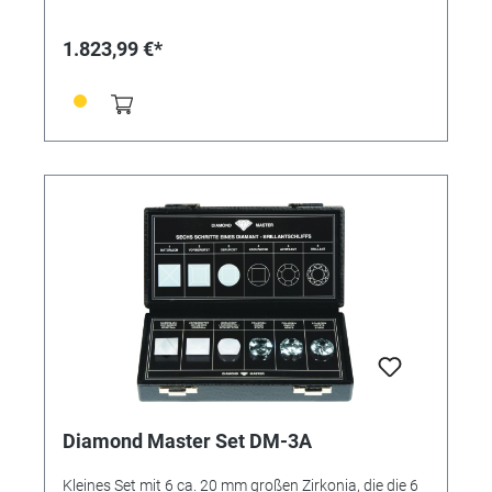
Prinzessschliffen von 0.40 bis 2.00 Karat, sowie 9
klassischen Diamant-Phantasieformen als
1.823,99 €*
Seitensteinpaare von je 1.00 Karat. Außerdem enthält
es ein einzigartiges Farbreferenz-Sortiment,
bestehend aus 9 einkarätigen, runden Brillantschliffen
entsprechend den GIA-Tönungen von "farblos" bis
"Phantasie gelb". Die Einsatzkarte beschreibt detailliert
das Verhältnis zwischen Schliffgüte und der Refl
ektion des Lichts.
Diamond Master Set DM-3A
Kleines Set mit 6 ca. 20 mm großen Zirkonia, die die 6