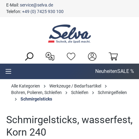
E-Mail:
service@selva.de
alt springen
Telefon:
+49 (0) 7425 930 100
Neuheiten
SALE %
Alle Kategorien
Werkzeuge / Bedarfsartikel
Bohren, Polieren, Schleifen
Schleifen
Schmirgelfeilen
Schmirgelsticks
Schmirgelsticks, wasserfest,
Korn 240