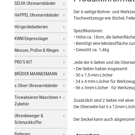
SELVA Uhrenarmbänder
Der 6-seitige Bohrer- und Werkzeu
HAPPEL Uhrenarmbänder
Tischwerkzeuge wie Stichel, Feil
Hörgerätebatterien
Spezifikationen:
• Höhe ca. 18cm, die Seitenfläche
KWM Einpresslager
• Benötigt eine Mindestfläche zu
• Gewicht ca. 1,4kg
Messen, Prüfen & Wiegen
PRO'S KIT
Jede der 6 Seiten und die Oberse
• Die Seiten haben insgesamt:
BRÜDER MANNESMANN
- 30 x 7,5-mm-Löcher
- 24 x 4-mm-Löcher für Werkzeug
s.Oliver Uhrenarmbänder
- 96 x 3mm-Löcher - für Werkzeu
Trowalisieren Maschinen +
Zusätzlich sind 2 Seiten mit ein
Zubehör
Die Oberseite hat 6 x 12mm-Löch
Uhrenbeweger &
Der Deckel kann auch abgenomme
Schmuckkoffer
Batterien