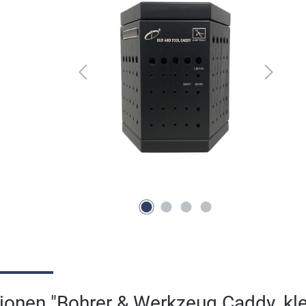
ionen "Bohrer & Werkzeug Caddy, kle