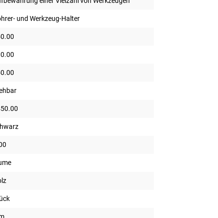
fbewahrung einer Vielzahl von Werkzeugen
hrer- und Werkzeug-Halter
0.00
0.00
0.00
ehbar
50.00
chwarz
00
lume
lz
ück
m