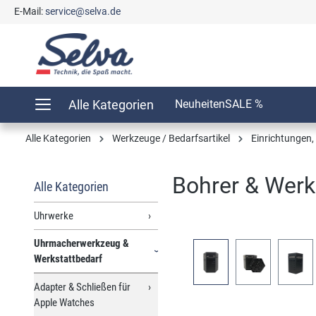
E-Mail:
service@selva.de
springen
Zur Hauptnavigation springen
Alle Kategorien
Neuheiten
SALE %
Alle Kategorien
Werkzeuge / Bedarfsartikel
Einrichtungen
Bohrer & Werk
Alle Kategorien
Uhrwerke
Uhrmacherwerkzeug &
Bildergalerie überspringen
Werkstattbedarf
Adapter & Schließen für
Apple Watches