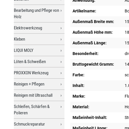
Anwendung:
Au
Bearbeitung und Pflege von
Artikelname:
Bo
Holz
Außenmaß Breite mm:
15
Elektrowerkzeug
Außenmaß Höhe mm:
18
Kleben
Außenmaß Länge:
15
LIQUI MOLY
Besonderheit:
dr
Löten & Schweißen
Bruttogewicht Gramm:
14
PROXXON Werkzeug
Farbe:
s
Reinigen + Pflegen
Inhalt:
1.
Reinigen mit Ultraschall
Marke:
F
Schleifen, Schärfen &
Material:
Ho
Polieren
Maßeinheit-Inhalt:
St
Schmuckreparatur
Maßeinheit Länge:
m