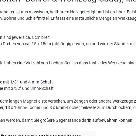
ghalter ist aus massivem, haltbarem Holz gefertigt und ist drehbar. Er is
en, Bohrer und Schleifmittel. Er fasst eine erstaunliche Menge an Werkze
n sind jeweils ca. 8cm breit
m Drehen von ca. 15 x 15cm (abhängig davon, ob und wie der Ständer mit
ite haben eine Vielzahl von Lochgrößen, so dass fast jedes Werkzeug hine
e mit 1/8"- und 4-mm-Schaft
ge mit 3/32" und 3mm-Schaft
er 8cm langen Magnetleiste versehen, um Zangen oder andere Werkzeuge z
er, 13 x 10mm-Löcher und 8 x 6mm-Löcher, teilweile zum Durchlöchern, d
n werden, damit Sie größere Gegenstände darin aufbewahren können.