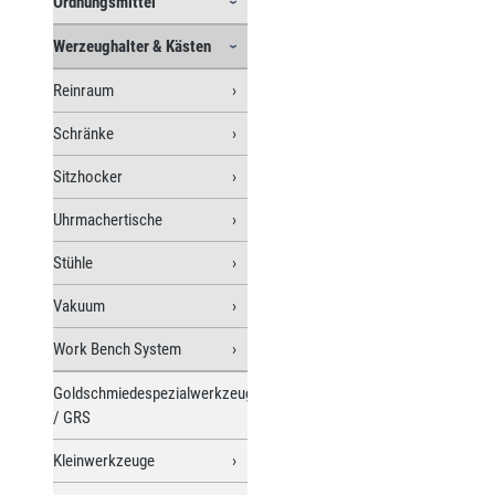
Ordnungsmittel
Werzeughalter & Kästen
Reinraum
Schränke
Sitzhocker
Uhrmachertische
Stühle
Vakuum
Work Bench System
Goldschmiedespezialwerkzeuge
/ GRS
Kleinwerkzeuge