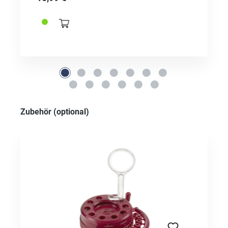
Produktgalerie überspringen
Zubehör (optional)