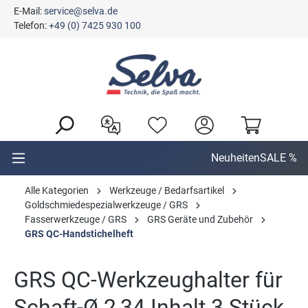
E-Mail:
service@selva.de
alt springen
Telefon:
+49 (0) 7425 930 100
Neuheiten
SALE %
Alle Kategorien
Werkzeuge / Bedarfsartikel
Goldschmiedespezialwerkzeuge / GRS
Fasserwerkzeuge / GRS
GRS Geräte und Zubehör
GRS QC-Handstichelheft
GRS QC-Werkzeughalter für
Schaft-Ø 2,34 Inhalt 3 Stück