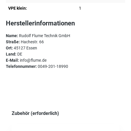
VPE klein:
1
Herstellerinformationen
Name:
Rudolf Flume Technik GmbH
Straße:
Hachestr. 66
Ort:
45127 Essen
Land:
DE
E-Mail:
info@flume.de
Telefonnummer:
0049-201-18990
Produktgalerie überspringen
Zubehör (erforderlich)