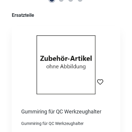
Produktgalerie überspringen
Ersatzteile
Gummiring für QC Werkzeughalter
Gummiring für QC Werkzeughalter