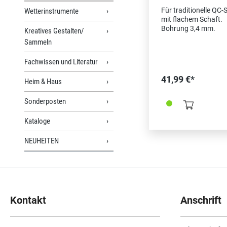
Stichelschaft fl
Für traditionelle QC-S
Wetterinstrumente
Inhalt 3 Stück
mit flachem Schaft.
Bohrung 3,4 mm.
Kreatives Gestalten/
Sammeln
Fachwissen und Literatur
41,99 €*
Heim & Haus
Sonderposten
Kataloge
NEUHEITEN
Kontakt
Anschrift