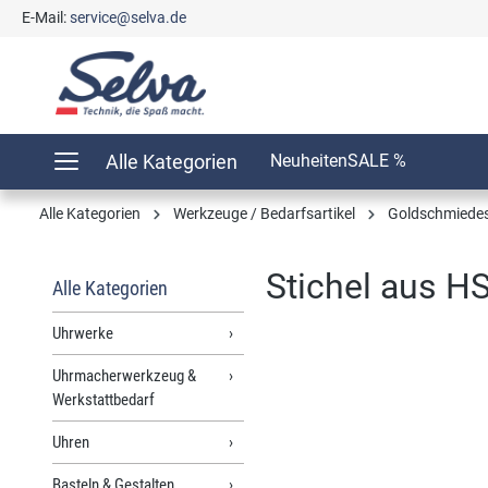
E-Mail:
service@selva.de
springen
Zur Hauptnavigation springen
Alle Kategorien
Neuheiten
SALE %
Alle Kategorien
Werkzeuge / Bedarfsartikel
Goldschmiedes
Stichel aus H
Alle Kategorien
Uhrwerke
Uhrmacherwerkzeug &
Bildergalerie überspringen
Werkstattbedarf
Uhren
Basteln & Gestalten