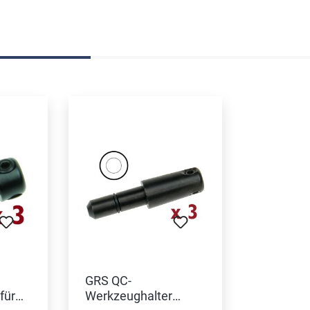
ngen
GRS QC-
für
Werkzeughalter