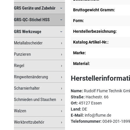
GRS Geräte und Zubehör
Bruttogewicht Gramm:
GRS-QC-Stichel HSS
Form:
GRS Werkzeuge
Herstellerbezeichnung:
Katalog Artikel-Nr.:
Metallabscheider
Marke:
Punzieren
Material:
Riegel
Ringweitenänderung
Herstellerinformat
Scharnierhalter
Name:
Rudolf Flume Technik G
Straße:
Hachestr. 66
Schmieden und Stauchen
Ort:
45127 Essen
Land:
DE
Walzen
E-Mail:
info@flume.de
Telefonnummer:
0049-201-189
Werkbrettzubehör