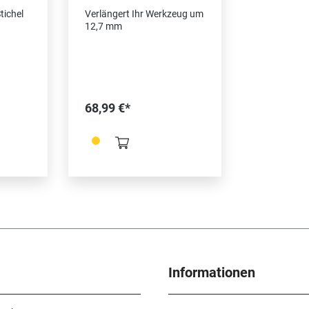
ach
traditionell extra lang
tichel
Verlängert Ihr Werkzeug um
3 Stück
12,7 mm
68,99 €*
Informationen