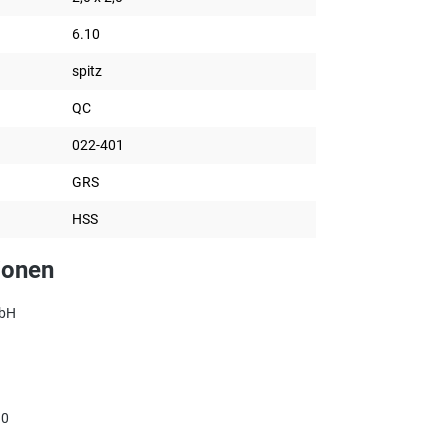
6.10
spitz
QC
022-401
GRS
HSS
ionen
mbH
90