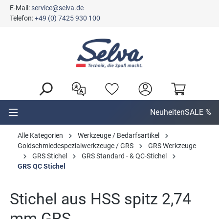
E-Mail:
service@selva.de
alt springen
Telefon:
+49 (0) 7425 930 100
Neuheiten
SALE %
Alle Kategorien
Werkzeuge / Bedarfsartikel
Goldschmiedespezialwerkzeuge / GRS
GRS Werkzeuge
GRS Stichel
GRS Standard - & QC-Stichel
GRS QC Stichel
Stichel aus HSS spitz 2,74
mm GRS