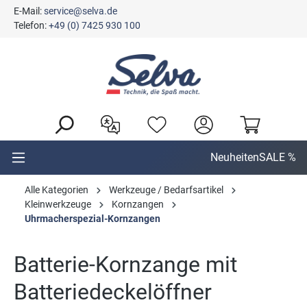
E-Mail:
service@selva.de
alt springen
Telefon:
+49 (0) 7425 930 100
Neuheiten
SALE %
Alle Kategorien
Werkzeuge / Bedarfsartikel
Kleinwerkzeuge
Kornzangen
Uhrmacherspezial-Kornzangen
Batterie-Kornzange mit
Batteriedeckelöffner