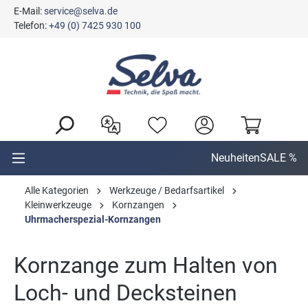
E-Mail:
service@selva.de
alt springen
Telefon:
+49 (0) 7425 930 100
Neuheiten
SALE %
Alle Kategorien
Werkzeuge / Bedarfsartikel
Kleinwerkzeuge
Kornzangen
Uhrmacherspezial-Kornzangen
Kornzange zum Halten von
Loch- und Decksteinen