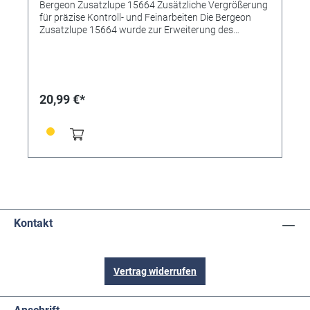
Bergeon Zusatzlupe 15664 Zusätzliche Vergrößerung
für präzise Kontroll- und Feinarbeiten Die Bergeon
Zusatzlupe 15664 wurde zur Erweiterung des
Vergrößerungsbereichs bestehender Bergeon
Uhrmacherlupen entwickelt. Sie wird einfach auf die
kompatible Grundlupe aufgesteckt und ermöglicht
eine zusätzliche Vergrößerung für besonders
anspruchsvolle Kontroll-, Montage- und
20,99 €*
Prüfaufgaben. Durch die erhöhte
Vergrößerungsleistung lassen sich feinste Details an
Uhrwerkskomponenten, Fassungen, Oberflächen und
Mikroteilen noch präziser beurteilen. Die Zusatzlupe
eignet sich insbesondere für professionelle
Anwendungen in der Uhrmacherei, Schmuckfertigung,
Feinmechanik und Qualitätskontrolle. Technische
Merkmale • Original Bergeon Qualitätsprodukt, Swiss
Made • Zur Erweiterung der Vergrößerung
bestehender Bergeon Lupen • Schnelle und einfache
Kontakt
Montage durch Aufstecken auf die Grundlupe • Für
präzise Sichtkontrollen und Feinarbeiten im
Mikrometerbereich • Robuste Ausführung für den
professionellen Werkstatteinsatz Technische Daten •
Vertrag widerrufen
Modell: Bergeon 15664 • Zusätzliche Vergrößerung:
6,5x bis 7,0x • Kompatibel mit Bergeon Lupen: - 2611
(Uhrmacherlupen Bergeon Air, Referenzen 320056 bis