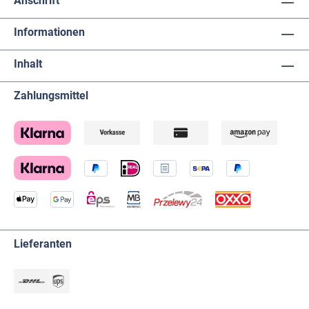
Anschrift
320066) - 3611 (Uhrmacherlupen Bergeon
Weichgummi, Referenzen 345567 bis 345572) - 7913
(Brillenlupe, Referenzen 336793 bis 336798) Ideal für
Informationen
Uhrmacher, Goldschmiede, Fasser und
Feinmechaniker, die bei anspruchsvollen Arbeiten eine
Inhalt
höhere Vergrößerung benötigen, ohne auf den
gewohnten Tragekomfort ihrer Bergeon Lupe
verzichten zu müssen.
Zahlungsmittel
Lieferanten