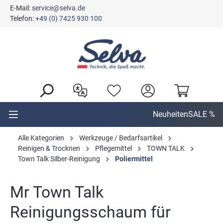
E-Mail:
service@selva.de
alt springen
Telefon:
+49 (0) 7425 930 100
Neuheiten
SALE %
Alle Kategorien
Werkzeuge / Bedarfsartikel
Reinigen & Trocknen
Pflegemittel
TOWN TALK
Town Talk Silber-Reinigung
Poliermittel
Mr Town Talk
Reinigungsschaum für