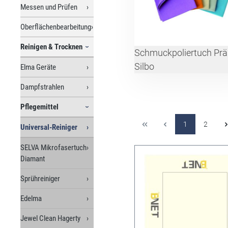
Messen und Prüfen
Oberflächenbearbeitung
Reinigen & Trocknen
Schmuckpoliertuch Prä
Silbo
Elma Geräte
Dampfstrahlen
Pflegemittel
1
2
Universal-Reiniger
SELVA Mikrofasertuch
Diamant
Sprühreiniger
Edelma
Jewel Clean Hagerty