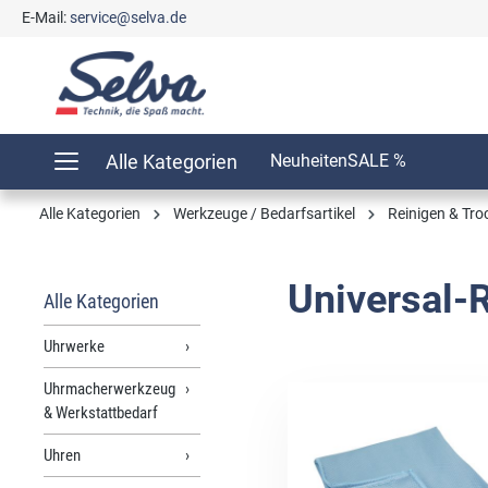
E-Mail:
service@selva.de
springen
Zur Hauptnavigation springen
Alle Kategorien
Neuheiten
SALE %
Alle Kategorien
Werkzeuge / Bedarfsartikel
Reinigen & Tr
Universal-R
Alle Kategorien
Uhrwerke
Uhrmacherwerkzeug
& Werkstattbedarf
Uhren