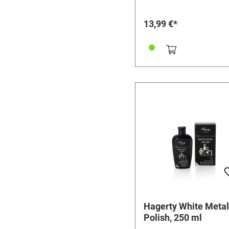
Reinigung von Kristallleuch
Anwendung: Kronleuchter
13,99 €*
abschalten und den Bereic
darunter abdecken. Kristal
Metall einsprühen, bis Sch
und Russ abtropfen. Trock
lassen. Vor dem Einschalte
Stroms die Stecker und
Stromkabel abwischen. Fü
Wiederverkauf/Endverbrau
Hagerty White Metal
Polish, 250 ml