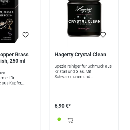
 Modeschmuck und
t und poliert • Anti-
 • Kompaktes Etui •
 wiederverwendbar.
thält 25 Tücher
Copper Brass
Hagerty Crystal Clean
ish, 250 ml
Spezialreiniger für Schmuck aus
Kristall und Glas. Mit
ive
Schwämmchen und
rmel für
Reinigungsbürstchen.
 aus Kupfer,
Bronze. Reinigt,
rneuert. Entfernt
chlag sowie
 hinterlässt einen
6,90 €*
er die Oxidation
pendet Glanz-
kt. Anwendung: Gut
ichlich auftragen
m Lappen gründlich