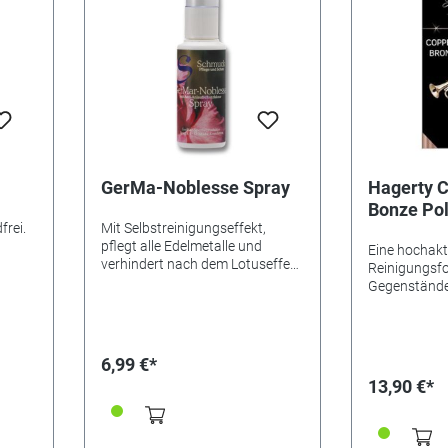
Edelsteine,
Uhren • Reinig
Anlaufschutz
Trocken und
• Packung en
GerMa-Noblesse Spray
Hagerty 
Bonze Pol
frei.
Mit Selbstreinigungseffekt,
pflegt alle Edelmetalle und
Eine hochakt
verhindert nach dem Lotuseffekt
Reinigungsfo
ein Anlaufen von Silber auf
Gegenstände
längere Zeit. Es besteht keine
Messing und 
Gefahr für Perlen und weiche
poliert und e
Steine.
mühelos Bes
Anlaufen und
6,99 €*
Schutzfilm, d
13,90 €*
verzögert. S
Langzeiteffe
schütteln. Re
und mit eine