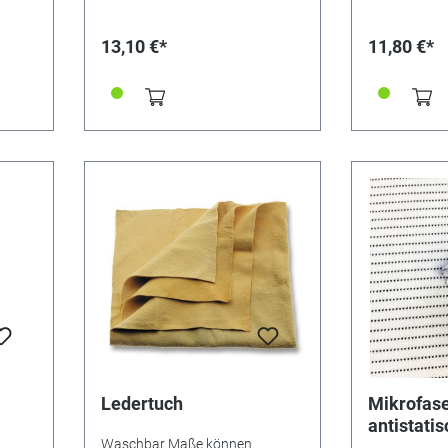
tern.
wieder zurück. Das extra starke
Anwendung: 
Benetzungsmittel ermöglicht
Oberfläche s
13,10 €*
11,80 €*
h
eine besonders schnelle
den Glanz wi
l und
Säuberung. Anwendung:
Inhalt: 25 Tü
mutz
Schmuck in das Tauchkörbchen
nen
legen, eintauchen und sanft
n des
bewegen. 2 Minuten einwirken
lassen, evtl. mit Bürstchen
r den
reinigen, abspülen und mit einem
cher.
weichen Tuch abtrocknen. Für
den
Weiterverkauf/Endverbraucher.
Ledertuch
Mikrofase
antistati
Waschbar Maße können