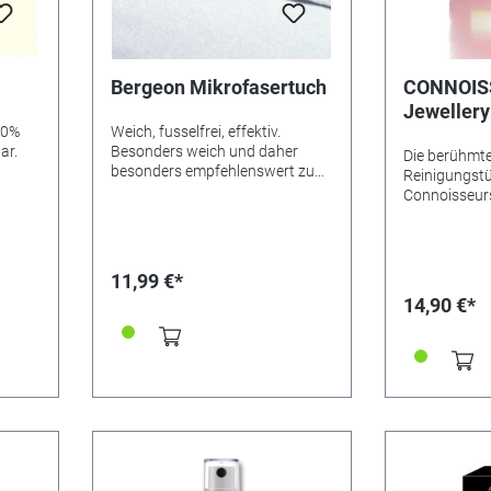
Bergeon Mikrofasertuch
CONNOIS
Jewellery
30%
Weich, fusselfrei, effektiv.
Stück
ar.
Besonders weich und daher
Die berühmte
besonders empfehlenswert zum
Reinigungstü
Abwischen von sehr
Connoisseurs!
kratzempfindlichen Stücken
Platin, Diam
sowie Antireflex-Uhrengläsern.
Edelsteine. 
Aus 100%-Gewebe-Microfaser,
Jewellery Wi
ausgezeichnete Saugkraft, bei
einer praktis
11,99 €*
maximal 40° C waschbar.
öffnenden Ve
14,90 €*
mit der Sie G
Silberschmuc
jederzeit rei
Connoisseur 
enthalten ein
Anlaufschutz
Schmuck sein
Inhalt: 25 t
Maße: ca. 7,6
Arten von Gol