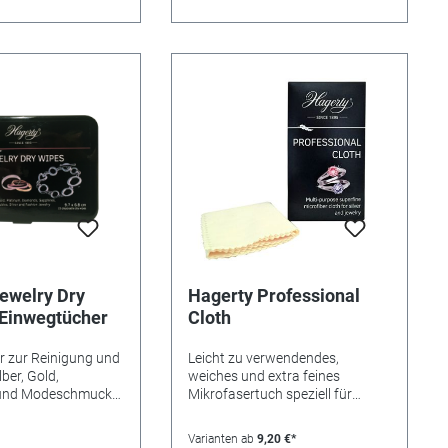
wischen. Erneut
d trocknen lassen.
em weichen,
uch auf Hochglanz
 Bronzeobjekte:
lterte Effekt
rd, sollte das
t verwendet
den
uf/Endverbraucher.
ewelry Dry
Hagerty Professional
 Einwegtücher
Cloth
 zur Reinigung und
Leicht zu verwendendes,
lber, Gold,
weiches und extra feines
 und Modeschmuck.
Mikrofasertuch speziell für
ene Pflegetücher
Schmuck. Die speziell entwickelte
mprägnierung zur
Verpackung kann auf der
Varianten ab
9,20 €*
 Verwendung.
Rückseite händlerspezifisch mit