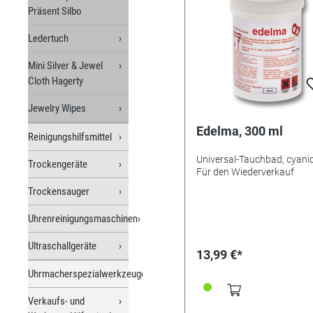
Präsent Silbo
Ledertuch
Mini Silver & Jewel
Cloth Hagerty
Jewelry Wipes
Edelma, 300 ml
Reinigungshilfsmittel
Universal-Tauchbad, cyanid
Trockengeräte
Für den Wiederverkauf
Trockensauger
Uhrenreinigungsmaschinen
Ultraschallgeräte
13,99 €*
Uhrmacherspezialwerkzeuge
Verkaufs- und