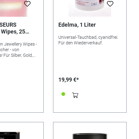
SEURS
Edelma, 1 Liter
 Wipes, 25
Universal-Tauchbad, cyanidfrei.
Für den Wiederverkauf.
n Jewellery Wipes -
cher - von
 Für Silber, Gold,
anten und
Connoisseurs
pes™ werden in
chen, leicht zu
19,99 €*
rpackung geliefert,
old- und
k überall und
nigen können.
Jewellery Wipes
en Anti-
, damit Ihr
en Glanz behält.
rockene Einwegtücher
 x 9cm • Für alle
d und Silber.