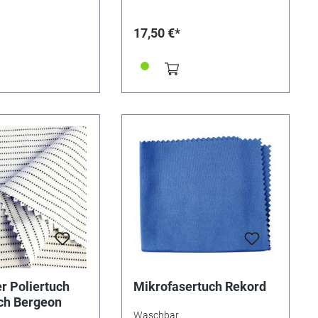
Mit dem Tuch die
seiner Adresse versehen werden
anft reinigen und
(Aufkleber oder Stempel). Tuch
17,50 €*
eder zurückgeben.
ohne Imprägnierung.
cher
Kratzerfreies Resultat.
Anwendung: Mit dem Tuch leicht
reibend Verschmutzungen
entfernen und den natürliche
Glanz wieder zurückgeben. Für
den
Wiederverkauf/Endverbraucher
und den professionellen Einsatz.
r Poliertuch
Mikrofasertuch Rekord
sch Bergeon
Waschbar