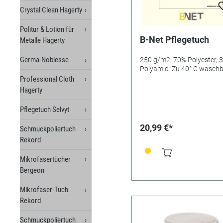
Crystal Clean Hagerty
Politur & Lotion für
B-Net Pflegetuch
Metalle Hagerty
Germa-Noblesse
250 g/m2, 70% Polyester, 
Polyamid. Zu 40° C waschb
Professional Cloth
Hagerty
Pflegetuch Selvyt
20,99 €*
Schmuckpoliertuch
Rekord
Mikrofasertücher
Bergeon
Mikrofaser-Tuch
Rekord
Schmuckpoliertuch