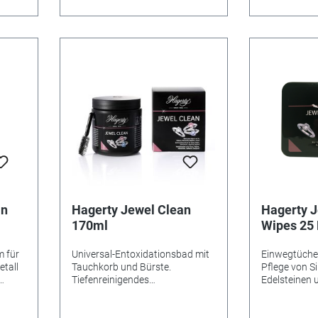
abreiben. Ab
auftragen un
Dann mit ein
trockenen T
polieren. Für
Wenn der gea
gewünscht wi
Produkt nich
werden. Für 
Weiterverka
an
Hagerty Jewel Clean
Hagerty J
170ml
Wipes 25
m für
Universal-Entoxidationsbad mit
Einwegtücher
etall
Tauchkorb und Bürste.
Pflege von Si
Tiefenreinigendes
Edelsteinen
Schmucktauchbad gibt
Vorgeschnitt
den
Diamanten, Saphiren, Gold,
mit Trockeni
Platin und Rubinen das Strahlen
einfachsten