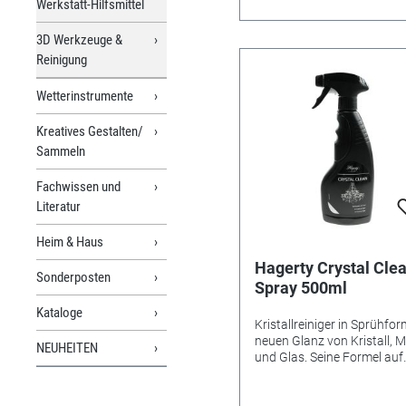
Werkstatt-Hilfsmittel
3D Werkzeuge &
Reinigung
Wetterinstrumente
Kreatives Gestalten/
Sammeln
Fachwissen und
Literatur
Heim & Haus
Hagerty Crystal Cle
Sonderposten
Spray 500ml
Kataloge
Kristallreiniger in Sprühfor
neuen Glanz von Kristall, M
NEUHEITEN
und Glas. Seine Formel auf
pflanzlicher Basis nässt,
entfettet und gibt strahlen
Glanz zurück. Einfachste