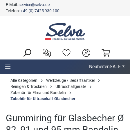
E-Mail:
service@selva.de
alt springen
Telefon:
+49 (0) 7425 930 100
Neuheiten
SALE %
Alle Kategorien
Werkzeuge / Bedarfsartikel
Reinigen & Trocknen
Ultraschallgeräte
Zubehör für Elma und Bandelin
Zubehör für Ultraschall-Glasbecher
Gummiring für Glasbecher Ø
82, 91 und 95 mm Bandelin