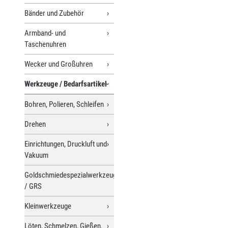
Bänder und Zubehör
Armband- und
Taschenuhren
Wecker und Großuhren
Werkzeuge / Bedarfsartikel
Bohren, Polieren, Schleifen
Drehen
Einrichtungen, Druckluft und
Vakuum
Goldschmiedespezialwerkzeuge
/ GRS
Kleinwerkzeuge
Löten, Schmelzen, Gießen,