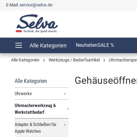
E-Mail:
service@selva.de
springen
Zur Hauptnavigation springen
Alle Kategorien
Neuheiten
SALE %
Alle Kategorien
Werkzeuge / Bedarfsartikel
Uhrmacherspe
Gehäuseöffne
Alle Kategorien
Uhrwerke
Uhrmacherwerkzeug &
Bildergalerie überspringen
Werkstattbedarf
Adapter & Schließen für
Apple Watches