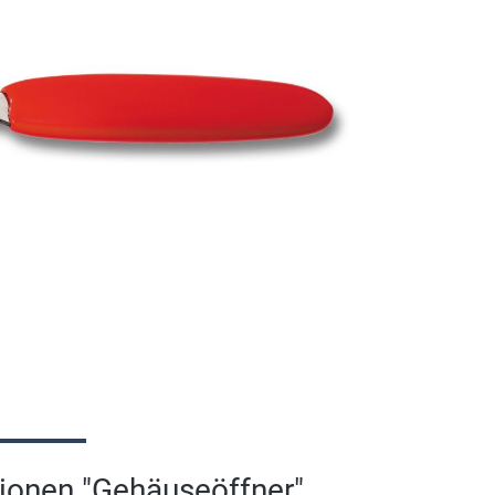
ionen "Gehäuseöffner"